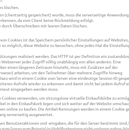
n.
es löschen.
 (clientseitig gespeichert) wurde, muss die serverseitige Anwendung
rkennen, da vom Client keine Rückmeldung erfolgt.
e durch Überschreiben mit leeren Daten löschen.
on Cookies ist das Speichern persönlicher Einstellungen auf Websites
st es möglich, diese Website zu besuchen, ohne jedes Mal die Einstellu
itzungen realisiert werden. Das HTTP ist per Definition ein zustandslo
en Webserver jeder Zugriff völlig unabhängig von allen anderen. Eine
er einen längeren Zeitraum hinzieht, muss mit Zusätzen auf der
owser) arbeiten, um den Teilnehmer über mehrere Zugriffe hinweg
 Dazu wird in einem Cookie vom Server eine eindeutige Session-ID gesp
eiteren Aufrufe wieder zu erkennen und damit nicht bei jedem Aufruf e
erneut eingegeben werden muss.
Cookies verwenden, um sitzungslose virtuelle Einkaufskörbe zu ermög
kel in den Einkaufskorb legen und sich weiter auf der Website umscha
men online zu kaufen. Die Artikel-Kennungen werden in einem Cookie g
ang serverseitig ausgewertet.
 Benutzeraktionen und -eingaben, die für den Server bestimmt sind, 
 zum Server zum Beispiel in Mobilfunknetzen nicht verloren gehen, k