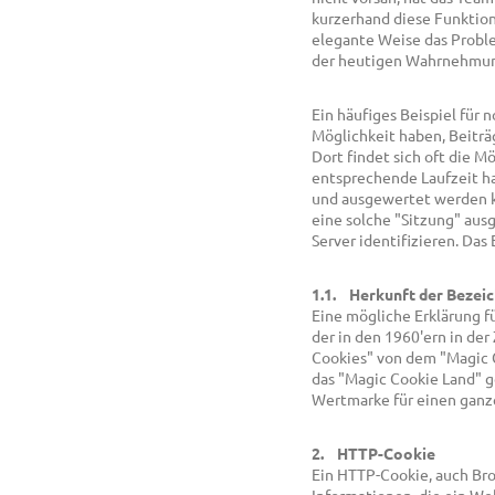
kurzerhand diese Funktion
elegante Weise das Problem
der heutigen Wahrnehmung
Ein häufiges Beispiel für
Möglichkeit haben, Beiträg
Dort findet sich oft die M
entsprechende Laufzeit ha
und ausgewertet werden ka
eine solche "Sitzung" aus
Server identifizieren. Das
1.1. Herkunft der Bezei
Eine mögliche Erklärung f
der in den 1960'ern in der
Cookies" von dem "Magic C
das "Magic Cookie Land" g
Wertmarke für einen ganz
2. HTTP-Cookie
Ein HTTP-Cookie, auch Brow