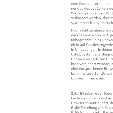
dem Werbeunternehmen; di
nur Cookies des Servers d
Werbung einblenden. Wirbt
verhindert werden, aber s
systematisch aus, um auc
Noch nicht zu übersehen s
deren Dienste praktisch j
unbegrenzte Zeit zu bevo
nicht auf Cookies angewie
In Umgebungen, in denen s
Cafés, besteht allerdings 
Cookie vom nächsten Nutze
kann verhindert werden, i
eine entsprechende Browse
kann man an öffentlichen 
Cookies hinterlassen.
2.4. Erlauben oder Sperr
Ein Kompromiss zwischen 
Browser so konfiguriert, 
B. die Erstellung von Ben
B. für Webeinkäufe, Passw