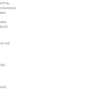
n HTML-
ern kommen
 den
ookie
durch
ent mit
 bei
ren)