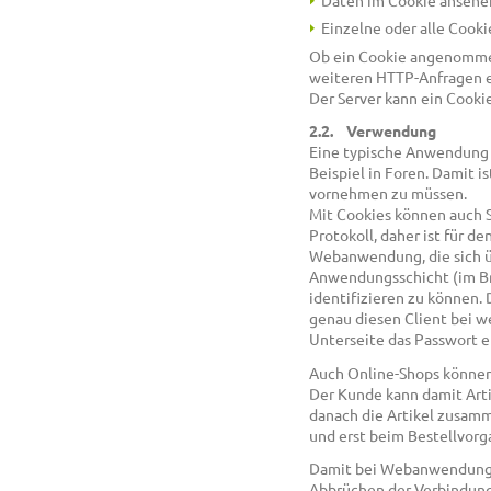
Daten im Cookie ansehe
Einzelne oder alle Cooki
Ob ein Cookie angenommen
weiteren HTTP-Anfragen e
Der Server kann ein Cooki
2.2. Verwendung
Eine typische Anwendung v
Beispiel in Foren. Damit i
vornehmen zu müssen.
Mit Cookies können auch S
Protokoll, daher ist für d
Webanwendung, die sich üb
Anwendungsschicht (im Br
identifizieren zu können.
genau diesen Client bei w
Unterseite das Passwort 
Auch Online-Shops können 
Der Kunde kann damit Arti
danach die Artikel zusam
und erst beim Bestellvorg
Damit bei Webanwendungen
Abbrüchen der Verbindung