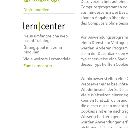
Alle Fachrichtungen
Dateiverzeichnis auf ein
Computerprogrammen oder 
Digitalmedien
aus mindestens zwei Best
können Angaben über den
des Computers ohne beson
Neun umfangreiche web-
Von Anwendungsprogrammen
based Trainings
einen Dienst zur Verfügun
Übungspool mit zehn
werden. Anderen Programm
Modulen
sie in der Datenbank den 
Viele weitere Lernmodule
typischerweise eine Speic
dieses Typs heißen Cookie 
Zum Lerncenter
Webbrowser stellen eine C
Webserver einer besuchte
Wiederbesuch der Seite au
Viele Webseiten hinterleg
können (und z.B. dann an
die dieser nutzen möchte)
Cookies sind eine nachträ
Wissenschaftlern gedacht. 
wurden Anwendungen erfund
nicht vorsah, hat das Tea