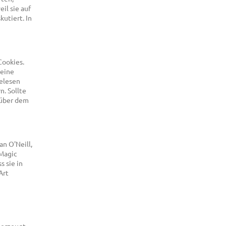
il sie auf
utiert. In
Cookies.
 eine
gelesen
. Sollte
nüber dem
n O'Neill,
"Magic
 sie in
Art