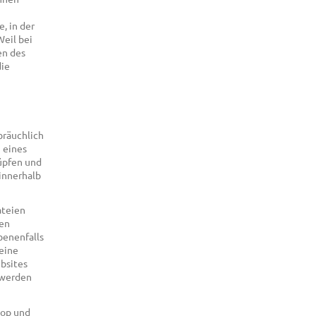
, in der
Weil bei
en des
die
bräuchlich
 eines
üpfen und
innerhalb
ateien
den
benenfalls
eine
bsites
 werden
hop und