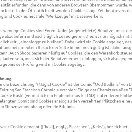
alität erfunden, die dann von anderen Browsern übernommen wurde, we
 löste. In der Öffentlichkeit wurden Cookies lange Zeit kontrovers disk
 sind Cookies neutrale "Werkzeuge" im Datenverkehr.
 notwendige Cookies sind Foren. Jeder (angemeldete) Benutzer muss die
e abzuliefern und nachträglich zu redigieren. Dies ist nur möglich mit 
öglichkeit, „eingeloggt zu bleiben“. Dabei wird ein Cookie abgelegt, das
t und bei erneutem Besuch der Seite immer noch gültig ist, daher aus
nn. Auch Shops basieren häufig auf Cookies, die den Warenkorb steuern
gelaufen sein, muss sich der Benutzer erneut einloggen, sich also gege
 Ergebnis der Prüfung wird im Cookie abgelegt.
chnung
ür die Bezeichnung "(Magic) Cookie" ist der Comic "Odd Bodkins" von Da
 Zeitung San Francisco Chronicle erschien: Einige der Charaktere aßen 
ookie Bush" (vermutlich ein Euphemismus für LSD), unter deren Einfluss
elangten. Somit sind Cookies analog zu den verzehrten Plätzchen eine 
en Sinnzusammenhang oder ein Erlebnis.
ser-Cookie genannt ([ˈkʊki]; engl., „Plätzchen“, „Keks“), bezeichnet