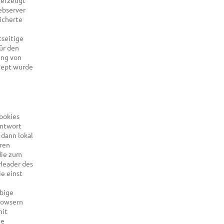
 erzeugt
ebserver
eicherte
tseitige
ür den
ung von
zept wurde
ookies
Antwort
 dann lokal
eren
die zum
 Header des
e einst
ebige
Browsern
mit
ie