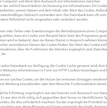
em Computer und dient dem Austausch von Informationen zwischen
der zeitlich beschränkten Archivierung von Informationen. Ein Cooki
andteilen, seinem Namen und dem Inhalt oder Wert des Cookie. Außer
 zweckmäßigen Gebrauch vorhanden sein. Die Datenbank kann oft vom
dere Hilfsmittel nicht eingesehen oder verändert werden.
 oder Teilen oder Erweiterungen des Betriebssystems eines Comput
g stellen, kann ein Cookie zum Beispiel beim Start des Programms gese
en wird so bekannt, dass sie diesen Dienst in Anspruch nehmen könn
vorher vereinbarten Namen des Cookie finden. Der Wert des Cookie ent
heradresse, über die Funktionen des Dienstes zugänglich sind. Datenb
Jar.
ookie-Datenbank zur Verfügung, die Cookie Cache genannt wird; dort 
n Webseite Informationen in Form von HTTP-Cookies hinterlegen und 
slesen.
en ein solches Cookie, um die Nutzer bei erneuten Einloggen wiedere
dere Werbung einzublenden oder dem Besucher Funktionalitäten bereit
.
gliche Erfindung; ursprünglich war das Internet zum Austausch von Dat
Es war also nicht nötig, sich gegenüber dem Server zu identifizieren. S
en, die dies erforderlich machten. Da das ursprüngliche Protokoll so
m von Netscape, deren Browser und Server seinerzeit den Markt dominie