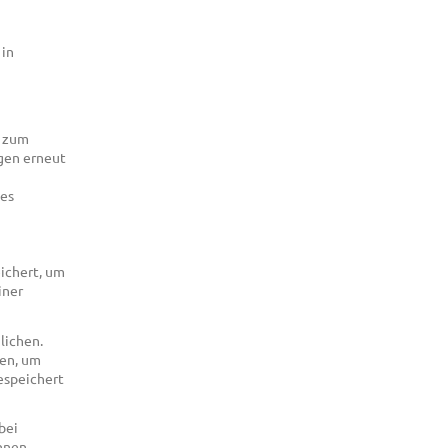
 in
, zum
ngen erneut
ses
eichert, um
iner
lichen.
uen, um
espeichert
bei
önnen