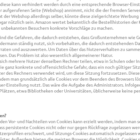
ese kann verhindert werden durch eine entsprechende Browser-Einste
er aufgerufenen Seite (Webshop) annimmt, nicht die der fremden Server,
 der Webshop allerdings selber, könnte diese zielgerichtete Werbung 
ogar nützlich sein. Amazon wertet bekanntlich die Bestellhistorien der 
h unbekannten Besuchern konkrete Vorschläge zu machen.
ind die Gefahren, die dadurch entstehen, dass Großunternehmen wie G
edermann ständig nutzt, sich vorbehalten, die dadurch entstehenden Da
rraten und auszuwerten. Um Daten über das Nutzerverhalten zu sammel
sen. Das Problem ist also wesentlich allgemeinerer Natur.
ich mehrere Nutzer denselben Rechner teilen, etwa in Schulen oder I
die ganz konkrete und offensichtliche Gefahr, dass ein noch gültiger Sit
r des Rechners verwendet wird, um diese Sitzung fortzusetzen. Dieses
ndem man grundsätzlich alle Cookies vor dem Beenden des Browsers lö
r-Einstellung nutzt. Das wäre die Aufgabe des Administrators. Infolg
Plätzen, etwa Bibliotheken oder Universitäten, üblicherweise keine p
en?
den Vor- und Nachteilen von Cookies kann erzielt werden, indem man s
dass persistente Cookies nicht oder nur gegen Rückfrage zugelassen wer
utzerprofilen erschwert, und Sitzungs-Cookies automatisch zugelassen w
örter. Außerdem bieten die meisten Browser die Möglichkeit, Cookies s