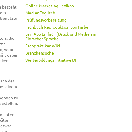
Online-Marketing-Lexikon
e besteht
dem
MedienEnglisch
 Benutzer
Prüfungsvorbereitung
Fachbuch Reproduktion von Farbe
LernApp Einfach (Druck und Medien in
ers, die
Einfacher Sprache
tzt
Fachpraktiker-Wiki
en, wenn
Branchensuche
hält dabei
Weiterbildungsinitiative DI
anken
kann der
bei einem
rkennen zu
zustellen,
en unter
päter
 etwas
rten,