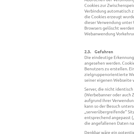
Cookies zur Zwischenspei
Verbindung automatisch z
die Cookies erzeugt wurden
dieser Verwendung unter 
Browsers gelöscht werden,
Webanwendung Vorkehrung
2.3. Gefahren
Die eindeutige Erkennung 
angesehen werden. Cookies
Benutzers zu erstellen. E
zielgruppenorientierte We
seiner eigenen Webseite v
Server, die nicht identisc
(Werbebanner oder auch Z
aufgrund ihrer Verwendung
kann so der Besuch unter
„serverübergreifende“ Sit
entsprechend angepasst (
die angefallenen Daten n
Denkbar wäre ein potenti