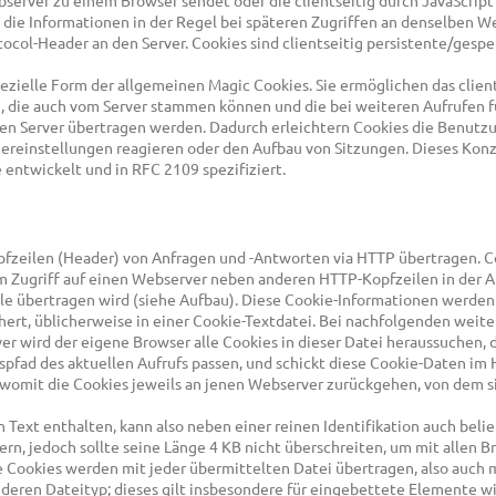
bserver zu einem Browser sendet oder die clientseitig durch JavaScript
 die Informationen in der Regel bei späteren Zugriffen an denselben W
tocol-Header an den Server. Cookies sind clientseitig persistente/gesp
ezielle Form der allgemeinen Magic Cookies. Sie ermöglichen das clien
, die auch vom Server stammen können und die bei weiteren Aufrufen f
en Server übertragen werden. Dadurch erleichtern Cookies die Benutz
zereinstellungen reagieren oder den Aufbau von Sitzungen. Dieses Kon
 entwickelt und in RFC 2109 spezifiziert.
pfzeilen (Header) von Anfragen und -Antworten via HTTP übertragen. C
m Zugriff auf einen Webserver neben anderen HTTP-Kopfzeilen in der 
ile übertragen wird (siehe Aufbau). Diese Cookie-Informationen werden
ert, üblicherweise in einer Cookie-Textdatei. Bei nachfolgenden weit
er wird der eigene Browser alle Cookies in dieser Datei heraussuchen, 
pfad des aktuellen Aufrufs passen, und schickt diese Cookie-Daten im
 womit die Cookies jeweils an jenen Webserver zurückgehen, von dem si
 Text enthalten, kann also neben einer reinen Identifikation auch beli
ern, jedoch sollte seine Länge 4 KB nicht überschreiten, um mit allen 
e Cookies werden mit jeder übermittelten Datei übertragen, also auch 
deren Dateityp; dieses gilt insbesondere für eingebettete Elemente w