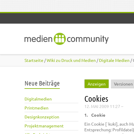
Direkt zum Inhalt
Startseite
/
Wiki zu Druck und Medien
/
Digitale Medien
/ 
Neue Beiträge
Anzeigen
(aktiver Reiter
Versionen
Haupt-Reiter
Cookies
Digitalmedien
12. MAI 2009 11:27
–
Printmedien
1. Cookie
Designkonzeption
Ein Cookie [ˈkʊki], auch 
Projektmanagement
Entsprechung: Profildatei)