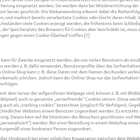
cherung eingesetzt werden. Sie werden dann bei Wiedererrichtung der
um Server geschickt. Die Webanwendung erkennt dabei die Reihenfolge
, und markiert bereits verarbeitete Cookies oder löscht deren Inhalt. 
Umständen viele Cookies erzeugt werden, die frühestens beim Schließ
 der Speicherplatz des Browsers für Cookies aber beschränkt ist, muss 
en gegen einen Cookie-Überlauf treffen.[1]
kann für Zwecke eingesetzt werden, die von vielen Benutzern als miss
 werden z. B. dafür verwendet, Benutzerprofile über das Surfverhalten
in Online-Shop kann z. B. diese Daten mit dem Namen des Kunden verkn
rbemails schicken. Jedoch kann der Online-Shop nur das Surfverhalten 
erfolgen.
h mit dem Server der aufgerufenen Webpage sind, können z. B. mit Bildd
ählpixel) auch so genannte „serverfremde“ Cookies setzen. Diese wer
 auch als „tracking cookies“ bezeichnet (englisch für Verfolgen). Gege
schiedlicher Websites einem Benutzer zugeordnet werden. Es entsteht 
zung. Daraus kann auf die Interessen des Besuchers geschlossen und We
„personalisiert“) werden. Bei einer Bestellung in einem Webshop etwa
aturgemäß einer konkreten Person zugeordnet.
eller Missbrauch bei einer möglichen Kooperation zwischen dem Webs