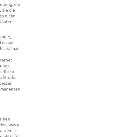
llung, die
 die die
so nicht
Käufer
oogle,
ten auf
n, ist man
nternet
zungs-
 Risiko
scht oder
edessen
ermanenten
einen
den, was z.
erden, z.
elektiv für