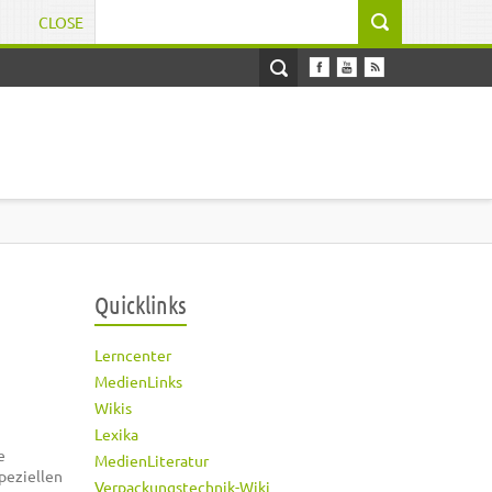
CLOSE
Suchformular
Quicklinks
Lerncenter
MedienLinks
Wikis
Lexika
e
MedienLiteratur
speziellen
Verpackungstechnik-Wiki