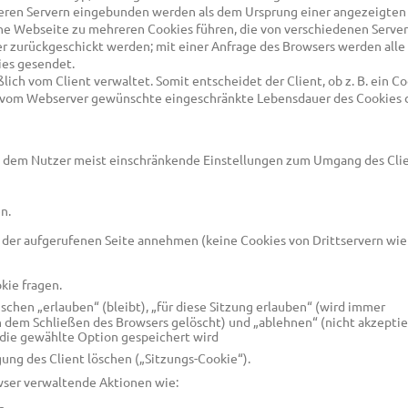
eren Servern eingebunden werden als dem Ursprung einer angezeigte
elne Webseite zu mehreren Cookies führen, die von verschiedenen Serv
er zurückgeschickt werden; mit einer Anfrage des Browsers werden alle
ies gesendet.
ich vom Client verwaltet. Somit entscheidet der Client, ob z. B. ein C
e vom Webserver gewünschte eingeschränkte Lebensdauer des Cookies 
 dem Nutzer meist einschränkende Einstellungen zum Umgang des Cli
n.
 der aufgerufenen Seite annehmen (keine Cookies von Drittservern wie
kie fragen.
schen „erlauben“ (bleibt), „für diese Sitzung erlauben“ (wird immer
dem Schließen des Browsers gelöscht) und „ablehnen“ (nicht akzeptie
die gewählte Option gespeichert wird
ung des Client löschen („Sitzungs-Cookie“).
wser verwaltende Aktionen wie: