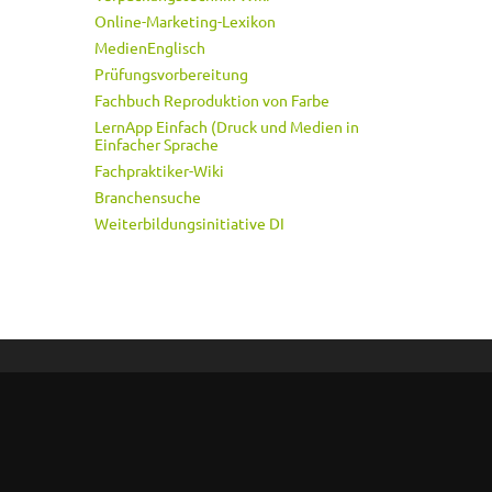
Online-Marketing-Lexikon
MedienEnglisch
Prüfungsvorbereitung
Fachbuch Reproduktion von Farbe
LernApp Einfach (Druck und Medien in
Einfacher Sprache
Fachpraktiker-Wiki
Branchensuche
Weiterbildungsinitiative DI