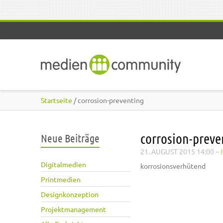
Direkt zum Inhalt
Startseite
/ corrosion-preventing
corrosion-preve
Neue Beiträge
21. AUGUST 2015 14:00
–
Digitalmedien
korrosionsverhütend
Printmedien
Designkonzeption
Projektmanagement