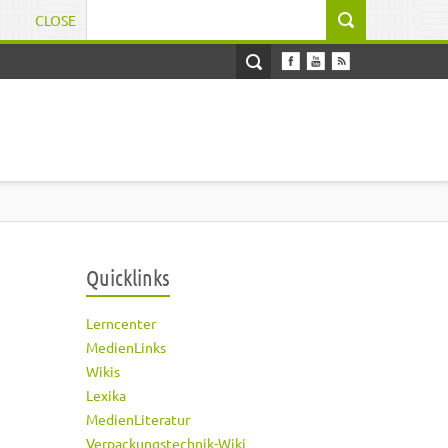
CLOSE
Suchformular
Quicklinks
Lerncenter
MedienLinks
Wikis
Lexika
MedienLiteratur
Verpackungstechnik-Wiki