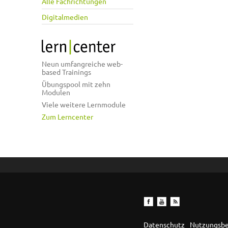
Alle Fachrichtungen
Digitalmedien
Neun umfangreiche web-
based Trainings
Übungspool mit zehn
Modulen
Viele weitere Lernmodule
Zum Lerncenter
Datenschutz
Nutzungsb