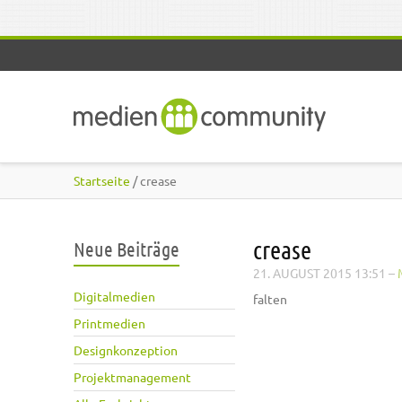
Direkt zum Inhalt
Startseite
/ crease
crease
Neue Beiträge
21. AUGUST 2015 13:51
–
Digitalmedien
falten
Printmedien
Designkonzeption
Projektmanagement