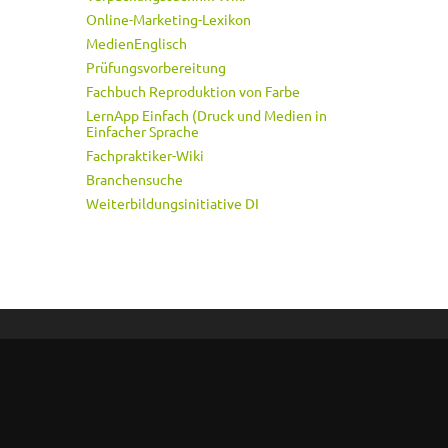
Online-Marketing-Lexikon
MedienEnglisch
Prüfungsvorbereitung
Fachbuch Reproduktion von Farbe
LernApp Einfach (Druck und Medien in
Einfacher Sprache
Fachpraktiker-Wiki
Branchensuche
Weiterbildungsinitiative DI