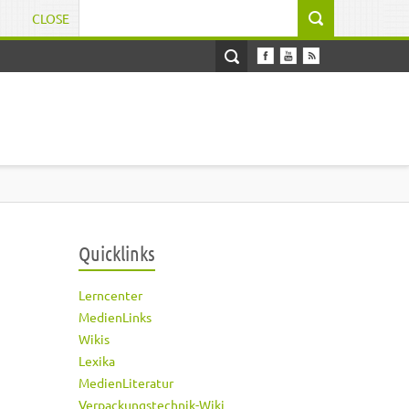
CLOSE
Suchformular
Quicklinks
Lerncenter
MedienLinks
Wikis
Lexika
MedienLiteratur
Verpackungstechnik-Wiki