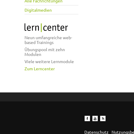
Alle Fachrichtungen
Digitalmedien
Neun umfangreiche web-
based Trainings
Übungspool mit zehn
Modulen
Viele weitere Lernmodule
Zum Lerncenter
Datenschutz
Nutzungsb