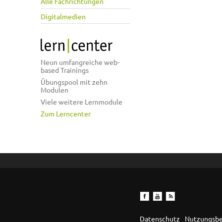
Alle Fachrichtungen
Digitalmedien
Neun umfangreiche web-
based Trainings
Übungspool mit zehn
Modulen
Viele weitere Lernmodule
Zum Lerncenter
Datenschutz
Nutzungsb