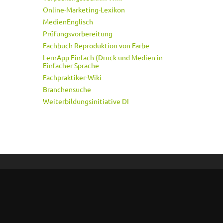
Online-Marketing-Lexikon
MedienEnglisch
Prüfungsvorbereitung
Fachbuch Reproduktion von Farbe
LernApp Einfach (Druck und Medien in
Einfacher Sprache
Fachpraktiker-Wiki
Branchensuche
Weiterbildungsinitiative DI