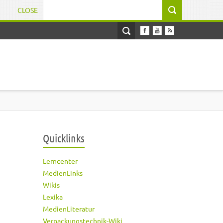
CLOSE
Suchformular
Quicklinks
Lerncenter
MedienLinks
Wikis
Lexika
MedienLiteratur
Verpackungstechnik-Wiki