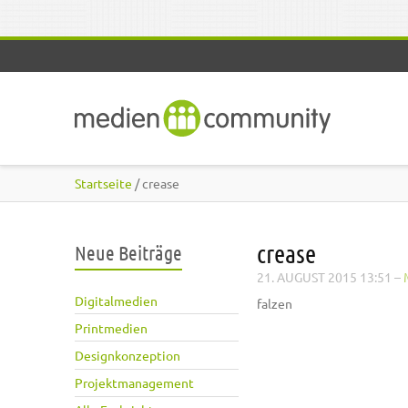
Direkt zum Inhalt
Startseite
/ crease
crease
Neue Beiträge
21. AUGUST 2015 13:51
–
Digitalmedien
falzen
Printmedien
Designkonzeption
Projektmanagement