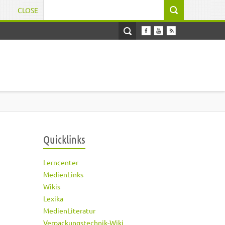
CLOSE
Suchformular
Quicklinks
Lerncenter
MedienLinks
Wikis
Lexika
MedienLiteratur
Verpackungstechnik-Wiki