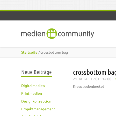
Direkt zum Inhalt
Startseite
/ crossbottom bag
crossbottom ba
Neue Beiträge
21. AUGUST 2015 14:00
–
Digitalmedien
Kreuzbodenbeutel
Printmedien
Designkonzeption
Projektmanagement