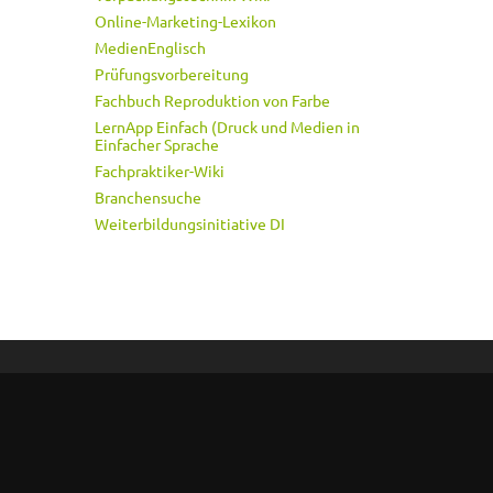
Online-Marketing-Lexikon
MedienEnglisch
Prüfungsvorbereitung
Fachbuch Reproduktion von Farbe
LernApp Einfach (Druck und Medien in
Einfacher Sprache
Fachpraktiker-Wiki
Branchensuche
Weiterbildungsinitiative DI