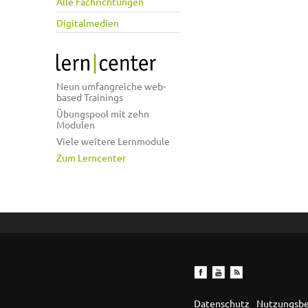
Alle Fachrichtungen
Digitalmedien
Neun umfangreiche web-
based Trainings
Übungspool mit zehn
Modulen
Viele weitere Lernmodule
Zum Lerncenter
Datenschutz
Nutzungsb