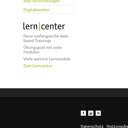
Alle Fachrichtungen
Digitalmedien
Neun umfangreiche web-
based Trainings
Übungspool mit zehn
Modulen
Viele weitere Lernmodule
Zum Lerncenter
Datenschutz
Nutzungsb