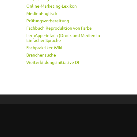
Online-Marketing-Lexikon
MedienEnglisch
Prüfungsvorbereitung
Fachbuch Reproduktion von Farbe
LernApp Einfach (Druck und Medien in
Einfacher Sprache
Fachpraktiker-Wiki
Branchensuche
Weiterbildungsinitiative DI