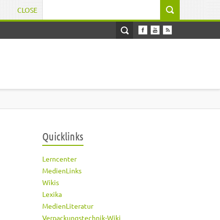
CLOSE
Suchformular
Quicklinks
Lerncenter
MedienLinks
Wikis
Lexika
MedienLiteratur
Verpackungstechnik-Wiki