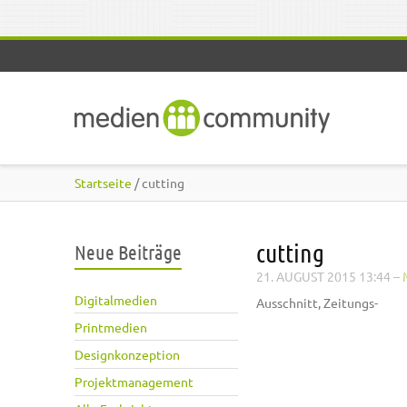
Direkt zum Inhalt
Startseite
/ cutting
cutting
Neue Beiträge
21. AUGUST 2015 13:44
–
Digitalmedien
Ausschnitt, Zeitungs-
Printmedien
Designkonzeption
Projektmanagement