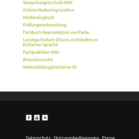
Verpackungstechnik-Wiki
Online-Marketing-Lexikon
MedienEnglisch
Prüfungsvorbereitung
Fachbuch Reproduktion von Farbe
LernApp Einfach (Druck und Medien in
Einfacher Sprache
Fachpraktiker-Wiki
Branchensuche
Weiterbildungsinitiative DI
Datenschutz
Nutzungsbedingungen
Presse