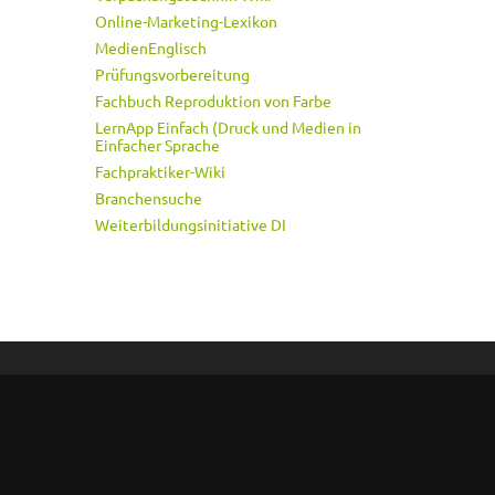
Online-Marketing-Lexikon
MedienEnglisch
Prüfungsvorbereitung
Fachbuch Reproduktion von Farbe
LernApp Einfach (Druck und Medien in
Einfacher Sprache
Fachpraktiker-Wiki
Branchensuche
Weiterbildungsinitiative DI