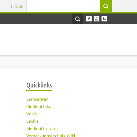
CLOSE
Suchformular
Quicklinks
Lerncenter
MedienLinks
Wikis
Lexika
MedienLiteratur
Verpackungstechnik-Wiki