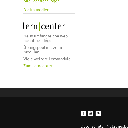
Alle Fachrichtungen
Digitalmedien
Neun umfangreiche web-
based Trainings
Übungspool mit zehn
Modulen
Viele weitere Lernmodule
Zum Lerncenter
Datenschutz
Nutzungsb