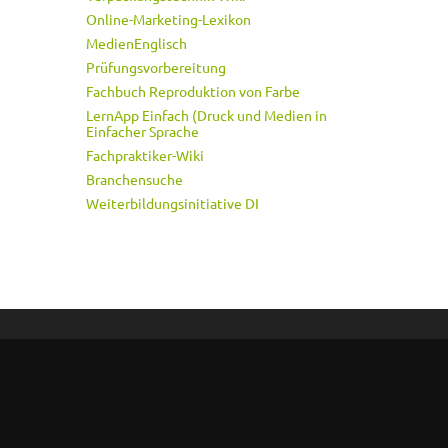
Online-Marketing-Lexikon
MedienEnglisch
Prüfungsvorbereitung
Fachbuch Reproduktion von Farbe
LernApp Einfach (Druck und Medien in
Einfacher Sprache
Fachpraktiker-Wiki
Branchensuche
Weiterbildungsinitiative DI