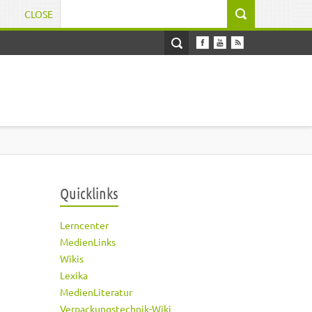
CLOSE
Suchformular
Quicklinks
Lerncenter
MedienLinks
Wikis
Lexika
MedienLiteratur
Verpackungstechnik-Wiki