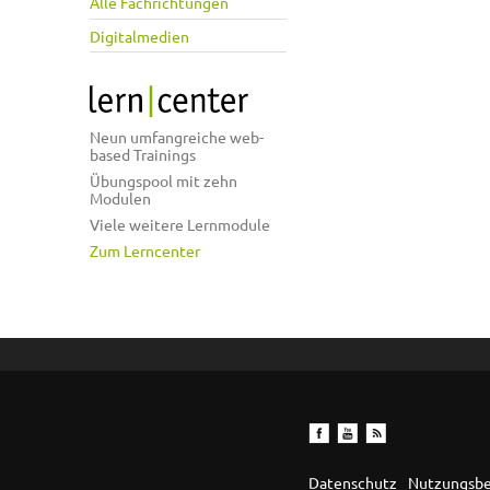
Alle Fachrichtungen
Digitalmedien
Neun umfangreiche web-
based Trainings
Übungspool mit zehn
Modulen
Viele weitere Lernmodule
Zum Lerncenter
Datenschutz
Nutzungsb