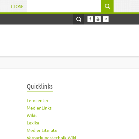
CLOSE
Suchformular
Quicklinks
Lerncenter
MedienLinks
Wikis
Lexika
MedienLiteratur
Verpackungstechnik-Wiki