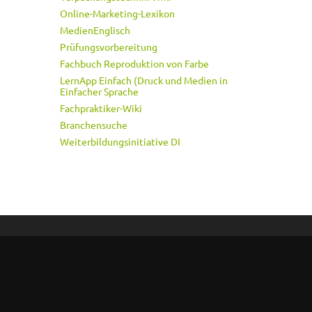
Online-Marketing-Lexikon
MedienEnglisch
Prüfungsvorbereitung
Fachbuch Reproduktion von Farbe
LernApp Einfach (Druck und Medien in
Einfacher Sprache
Fachpraktiker-Wiki
Branchensuche
Weiterbildungsinitiative DI