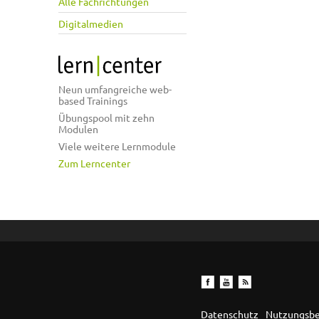
Alle Fachrichtungen
Digitalmedien
Neun umfangreiche web-
based Trainings
Übungspool mit zehn
Modulen
Viele weitere Lernmodule
Zum Lerncenter
Datenschutz
Nutzungsb