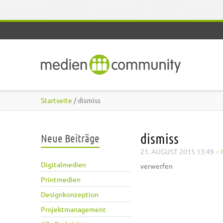
Direkt zum Inhalt
Startseite
/ dismiss
dismiss
Neue Beiträge
21. AUGUST 2015 13:49
–
Digitalmedien
verwerfen
Printmedien
Designkonzeption
Projektmanagement