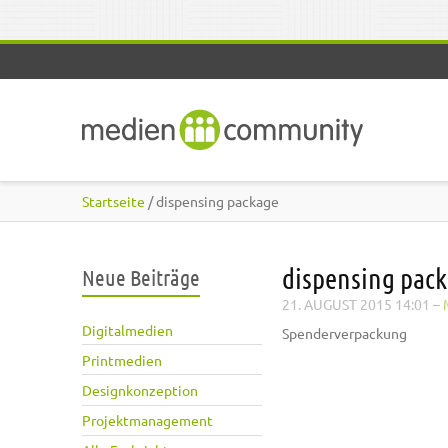
Direkt zum Inhalt
Startseite
/ dispensing package
dispensing pac
Neue Beiträge
21. AUGUST 2015 14:01
–
Digitalmedien
Spenderverpackung
Printmedien
Designkonzeption
Projektmanagement