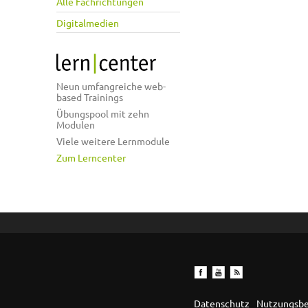
Alle Fachrichtungen
Digitalmedien
Neun umfangreiche web-
based Trainings
Übungspool mit zehn
Modulen
Viele weitere Lernmodule
Zum Lerncenter
Datenschutz
Nutzungsb