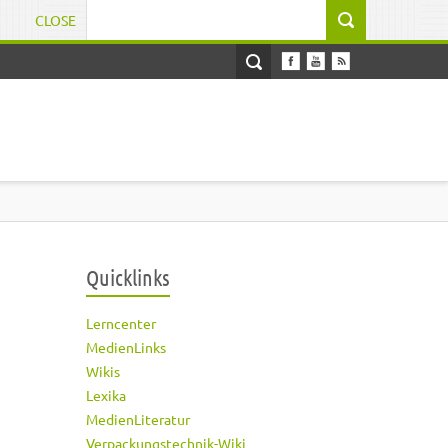
CLOSE
Suchformular
Quicklinks
Lerncenter
MedienLinks
Wikis
Lexika
MedienLiteratur
Verpackungstechnik-Wiki