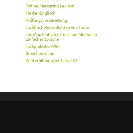
Online-Marketing-Lexikon
MedienEnglisch
Prüfungsvorbereitung
Fachbuch Reproduktion von Farbe
LernApp Einfach (Druck und Medien in
Einfacher Sprache
Fachpraktiker-Wiki
Branchensuche
Weiterbildungsinitiative DI