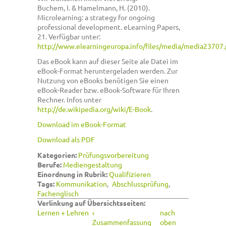
Buchem, I. & Hamelmann, H. (2010).
Microlearning: a strategy for ongoing
professional development. eLearning Papers,
21. Verfügbar unter:
http://www.elearningeuropa.info/files/media/media23707.
Das eBook kann auf dieser Seite ale Datei im
eBook-Format heruntergeladen werden. Zur
Nutzung von eBooks benötigen Sie einen
eBook-Reader bzw. eBook-Software für Ihren
Rechner. Infos unter
http://de.wikipedia.org/wiki/E-Book
.
Download im eBook-Format
Download als PDF
Kategorien:
Prüfungsvorbereitung
Berufe:
Mediengestaltung
Einordnung in Rubrik:
Qualifizieren
Tags:
Kommunikation
Abschlussprüfung
Fachenglisch
Verlinkung auf Übersichtsseiten:
Lernen + Lehren
‹
nach
Zusammenfassung
oben