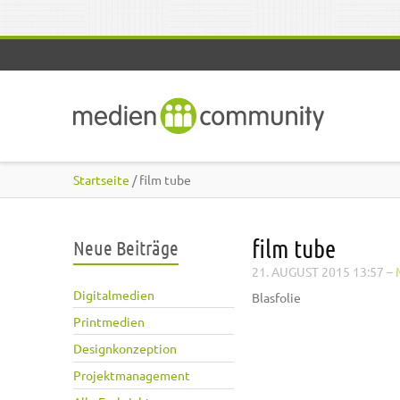
Direkt zum Inhalt
Startseite
/ film tube
film tube
Neue Beiträge
21. AUGUST 2015 13:57
–
Digitalmedien
Blasfolie
Printmedien
Designkonzeption
Projektmanagement