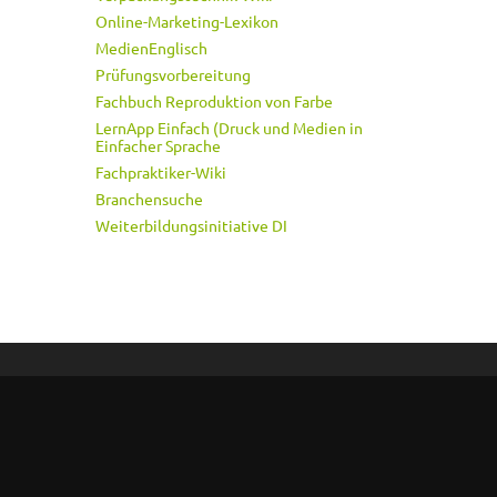
Online-Marketing-Lexikon
MedienEnglisch
Prüfungsvorbereitung
Fachbuch Reproduktion von Farbe
LernApp Einfach (Druck und Medien in
Einfacher Sprache
Fachpraktiker-Wiki
Branchensuche
Weiterbildungsinitiative DI