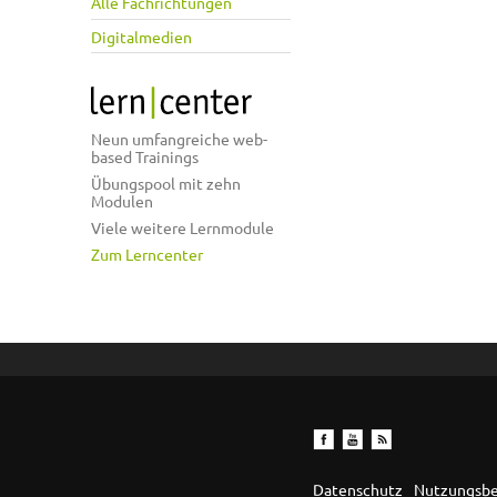
Alle Fachrichtungen
Digitalmedien
Neun umfangreiche web-
based Trainings
Übungspool mit zehn
Modulen
Viele weitere Lernmodule
Zum Lerncenter
Datenschutz
Nutzungsb