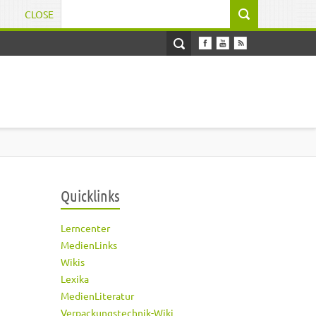
CLOSE
Suchformular
Quicklinks
Lerncenter
MedienLinks
Wikis
Lexika
MedienLiteratur
Verpackungstechnik-Wiki