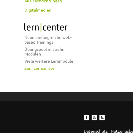
Alle Fachrichtungen
Digitalmedien
Neun umfangreiche web-
based Trainings
Übungspool mit zehn
Modulen
Viele weitere Lernmodule
Zum Lerncenter
Datenschutz
Nutzungsb