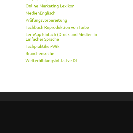
Online-Marketing-Lexikon
MedienEnglisch
Prüfungsvorbereitung
Fachbuch Reproduktion von Farbe
LernApp Einfach (Druck und Medien in
Einfacher Sprache
Fachpraktiker-Wiki
Branchensuche
Weiterbildungsinitiative DI