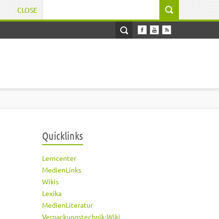
CLOSE
Suchformular
Quicklinks
Lerncenter
MedienLinks
Wikis
Lexika
MedienLiteratur
Verpackungstechnik-Wiki