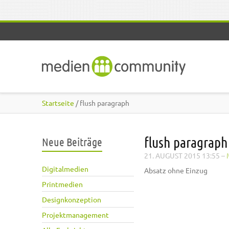
Direkt zum Inhalt
Startseite
/ flush paragraph
flush paragraph
Neue Beiträge
21. AUGUST 2015 13:55
–
Digitalmedien
Absatz ohne Einzug
Printmedien
Designkonzeption
Projektmanagement