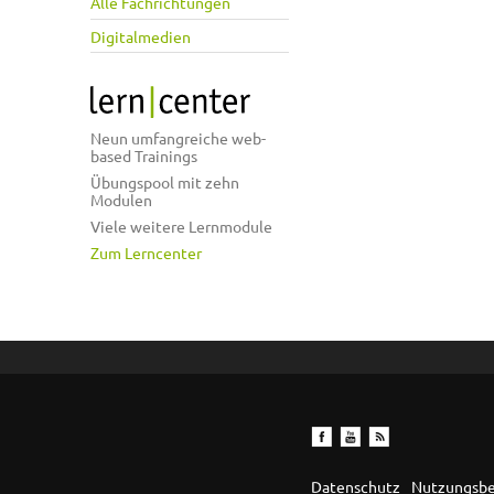
Alle Fachrichtungen
Digitalmedien
Neun umfangreiche web-
based Trainings
Übungspool mit zehn
Modulen
Viele weitere Lernmodule
Zum Lerncenter
Datenschutz
Nutzungsb