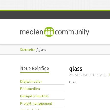
Direkt zum Inhalt
Startseite
/ glass
glass
Neue Beiträge
21. AUGUST 2015 13:59
–
Digitalmedien
Glas
Printmedien
Designkonzeption
Projektmanagement