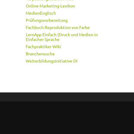
Online-Marketing-Lexikon
MedienEnglisch
Prüfungsvorbereitung
Fachbuch Reproduktion von Farbe
LernApp Einfach (Druck und Medien in
Einfacher Sprache
Fachpraktiker-Wiki
Branchensuche
Weiterbildungsinitiative DI