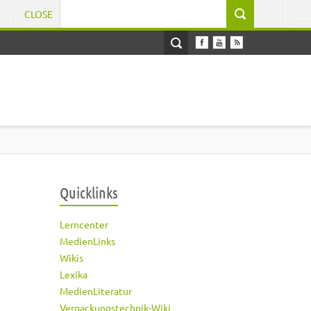
CLOSE
Suchformular
Quicklinks
Lerncenter
MedienLinks
Wikis
Lexika
MedienLiteratur
Verpackungstechnik-Wiki