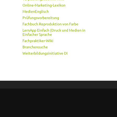
Online-Marketing-Lexikon
MedienEnglisch
Prüfungsvorbereitung
Fachbuch Reproduktion von Farbe
LernApp Einfach (Druck und Medien in
Einfacher Sprache
Fachpraktiker-Wiki
Branchensuche
Weiterbildungsinitiative DI