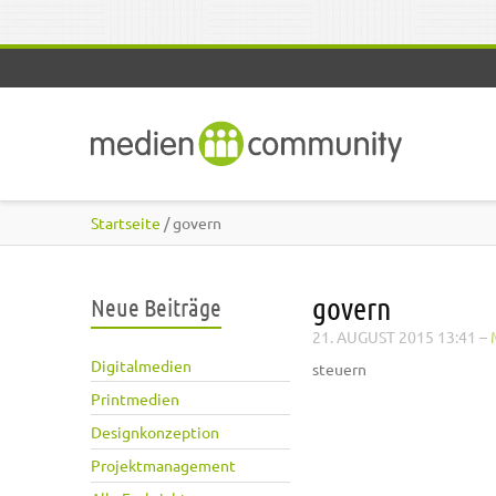
Direkt zum Inhalt
Startseite
/ govern
govern
Neue Beiträge
21. AUGUST 2015 13:41
–
Digitalmedien
steuern
Printmedien
Designkonzeption
Projektmanagement