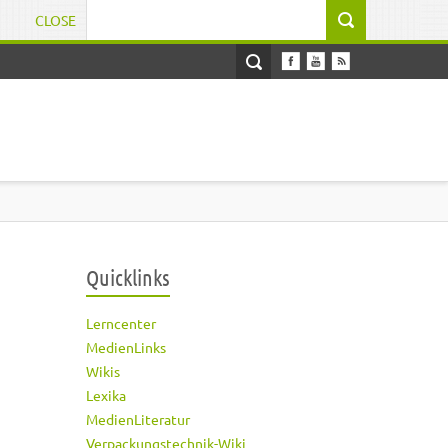
CLOSE
Suchformular
Quicklinks
Lerncenter
MedienLinks
Wikis
Lexika
MedienLiteratur
Verpackungstechnik-Wiki