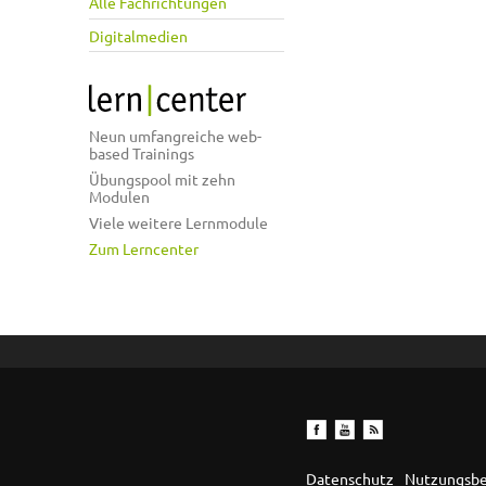
Alle Fachrichtungen
Digitalmedien
Neun umfangreiche web-
based Trainings
Übungspool mit zehn
Modulen
Viele weitere Lernmodule
Zum Lerncenter
Datenschutz
Nutzungsb