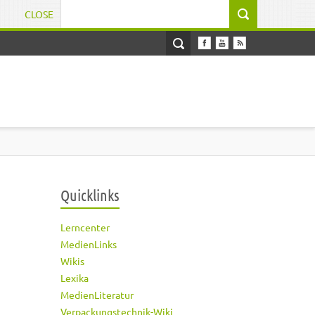
CLOSE
Suchformular
Quicklinks
Lerncenter
MedienLinks
Wikis
Lexika
MedienLiteratur
Verpackungstechnik-Wiki