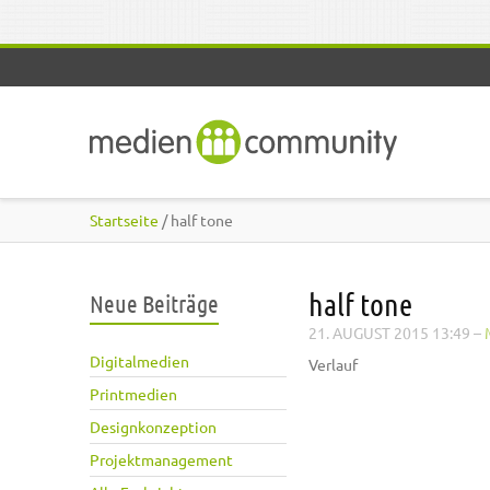
Direkt zum Inhalt
Startseite
/ half tone
half tone
Neue Beiträge
21. AUGUST 2015 13:49
–
Digitalmedien
Verlauf
Printmedien
Designkonzeption
Projektmanagement