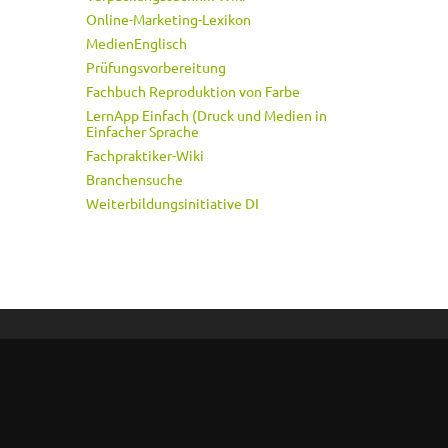
Online-Marketing-Lexikon
MedienEnglisch
Prüfungsvorbereitung
Fachbuch Reproduktion von Farbe
LernApp Einfach (Druck und Medien in
Einfacher Sprache
Fachpraktiker-Wiki
Branchensuche
Weiterbildungsinitiative DI