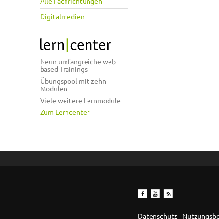
Alle Fachrichtungen
Digitalmedien
Neun umfangreiche web-
based Trainings
Übungspool mit zehn
Modulen
Viele weitere Lernmodule
Zum Lerncenter
Datenschutz
Nutzungsb