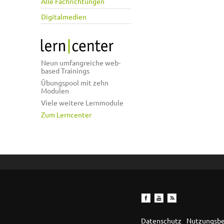
Alle Fachrichtungen
Digitalmedien
Neun umfangreiche web-
based Trainings
Übungspool mit zehn
Modulen
Viele weitere Lernmodule
Zum Lerncenter
Datenschutz
Nutzungsb