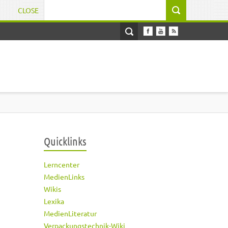
CLOSE
Suchformular
Quicklinks
Lerncenter
MedienLinks
Wikis
Lexika
MedienLiteratur
Verpackungstechnik-Wiki