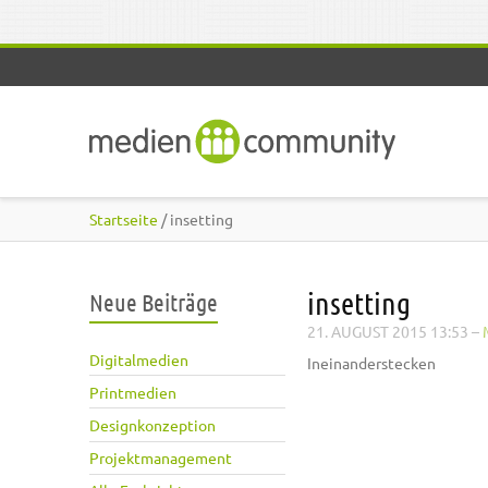
Direkt zum Inhalt
Startseite
/ insetting
insetting
Neue Beiträge
21. AUGUST 2015 13:53
–
Digitalmedien
Ineinanderstecken
Printmedien
Designkonzeption
Projektmanagement