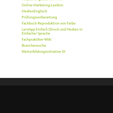
Online-Marketing-Lexikon
MedienEnglisch
Prüfungsvorbereitung
Fachbuch Reproduktion von Farbe
LernApp Einfach (Druck und Medien in
Einfacher Sprache
Fachpraktiker-Wiki
Branchensuche
Weiterbildungsinitiative DI