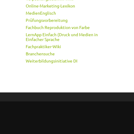
Online-Marketing-Lexikon
MedienEnglisch
Prüfungsvorbereitung
Fachbuch Reproduktion von Farbe
LernApp Einfach (Druck und Medien in
Einfacher Sprache
Fachpraktiker-Wiki
Branchensuche
Weiterbildungsinitiative DI