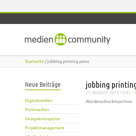
Direkt zum Inhalt
Startseite
/ jobbing printing press
jobbing printin
Neue Beiträge
21. AUGUST 2015 13:43
–
Digitalmedien
Akzidenzdruckmaschine
Printmedien
Designkonzeption
Projektmanagement