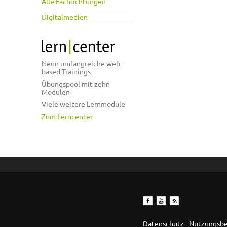
Alle Fachrichtungen
Digitalmedien
Neun umfangreiche web-
based Trainings
Übungspool mit zehn
Modulen
Viele weitere Lernmodule
Zum Lerncenter
Datenschutz
Nutzungsb