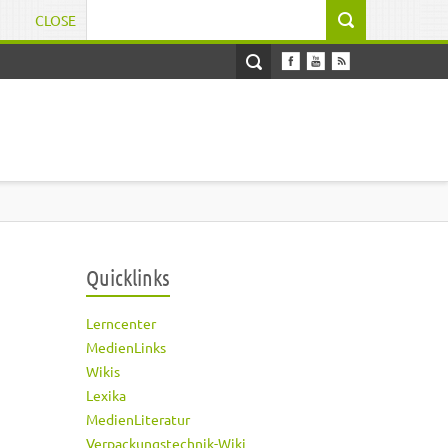
CLOSE
Suchformular
Quicklinks
Lerncenter
MedienLinks
Wikis
Lexika
MedienLiteratur
Verpackungstechnik-Wiki