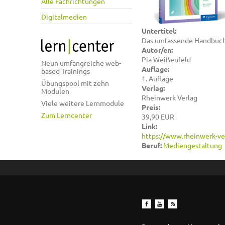
Alle Fachrichtungen
Digitalmedien
Untertitel:
Das umfassende Handbuc
Autor/en:
Pia Weißenfeld
Neun umfangreiche web-
Auflage:
based Trainings
1. Auflage
Übungspool mit zehn
Verlag:
Modulen
Rheinwerk Verlag
Viele weitere Lernmodule
Preis:
Zum Lerncenter
39,90 EUR
Link:
https://www.rheinwerk-ve
Beruf:
Mediengestaltung