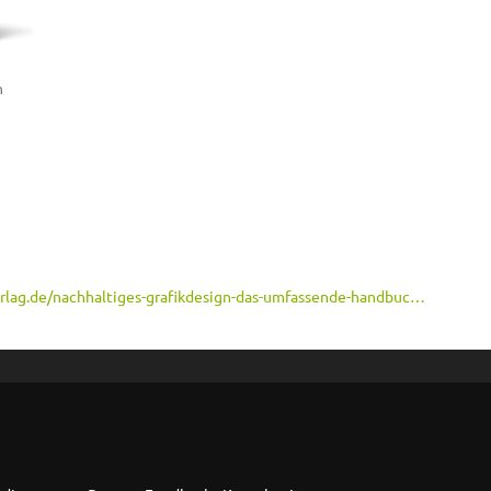
h
rlag.de/nachhaltiges-grafikdesign-das-umfassende-handbuc…