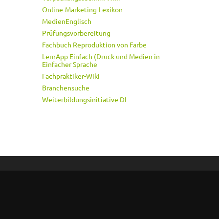
Online-Marketing-Lexikon
MedienEnglisch
Prüfungsvorbereitung
Fachbuch Reproduktion von Farbe
LernApp Einfach (Druck und Medien in
Einfacher Sprache
Fachpraktiker-Wiki
Branchensuche
Weiterbildungsinitiative DI