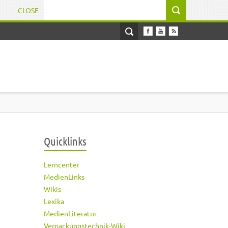
CLOSE
Suchformular
Quicklinks
Lerncenter
MedienLinks
Wikis
Lexika
MedienLiteratur
Verpackungstechnik-Wiki