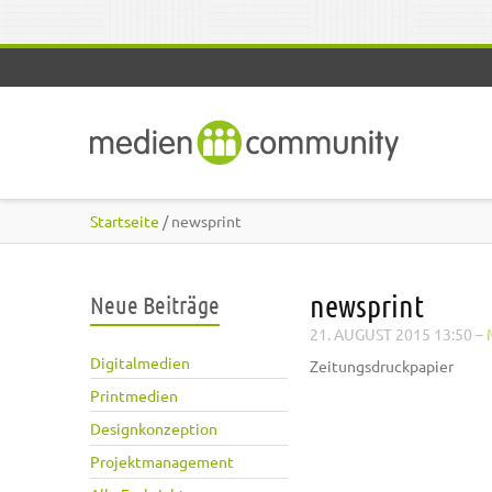
Direkt zum Inhalt
Startseite
/ newsprint
newsprint
Neue Beiträge
21. AUGUST 2015 13:50
–
Digitalmedien
Zeitungsdruckpapier
Printmedien
Designkonzeption
Projektmanagement