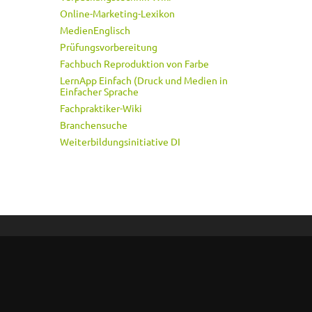
Online-Marketing-Lexikon
MedienEnglisch
Prüfungsvorbereitung
Fachbuch Reproduktion von Farbe
LernApp Einfach (Druck und Medien in
Einfacher Sprache
Fachpraktiker-Wiki
Branchensuche
Weiterbildungsinitiative DI