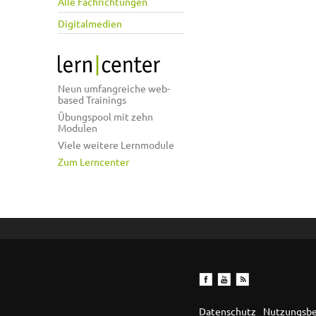
Alle Fachrichtungen
Digitalmedien
Neun umfangreiche web-
based Trainings
Übungspool mit zehn
Modulen
Viele weitere Lernmodule
Zum Lerncenter
Datenschutz
Nutzungsb