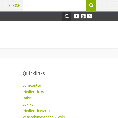
CLOSE
Suchformular
Quicklinks
Lerncenter
MedienLinks
Wikis
Lexika
MedienLiteratur
Verpackungstechnik-Wiki