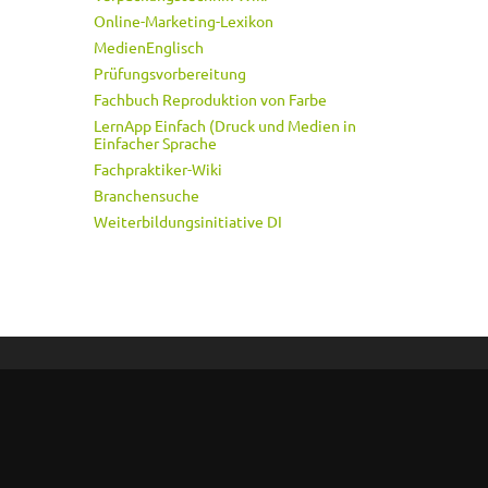
Online-Marketing-Lexikon
MedienEnglisch
Prüfungsvorbereitung
Fachbuch Reproduktion von Farbe
LernApp Einfach (Druck und Medien in
Einfacher Sprache
Fachpraktiker-Wiki
Branchensuche
Weiterbildungsinitiative DI