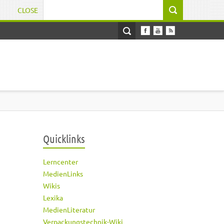
CLOSE
Suchformular
Quicklinks
Lerncenter
MedienLinks
Wikis
Lexika
MedienLiteratur
Verpackungstechnik-Wiki