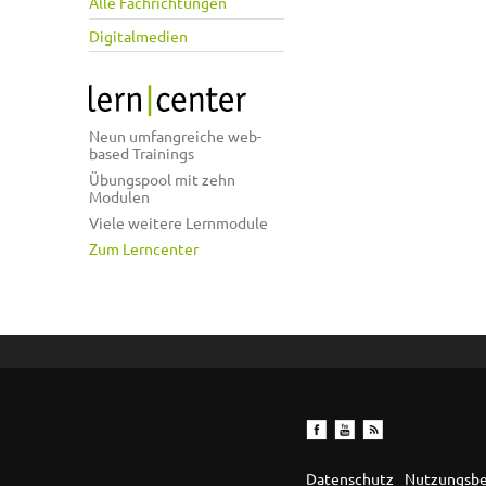
Alle Fachrichtungen
Digitalmedien
Neun umfangreiche web-
based Trainings
Übungspool mit zehn
Modulen
Viele weitere Lernmodule
Zum Lerncenter
Datenschutz
Nutzungsb