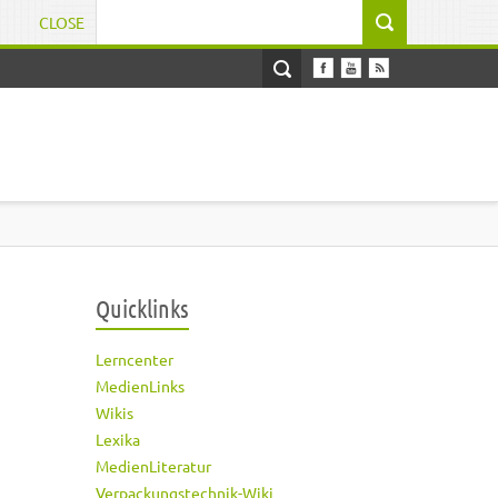
CLOSE
Suchformular
Quicklinks
Lerncenter
MedienLinks
Wikis
Lexika
MedienLiteratur
Verpackungstechnik-Wiki