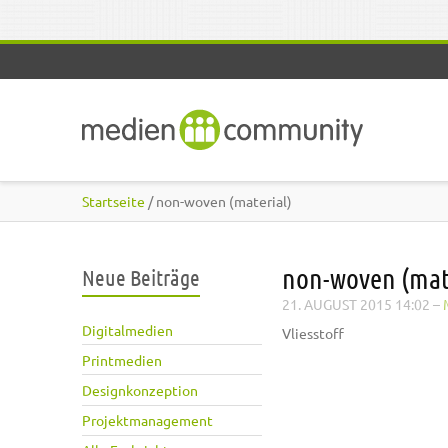
Direkt zum Inhalt
Startseite
/ non-woven (material)
non-woven (mat
Neue Beiträge
21. AUGUST 2015 14:02
–
Digitalmedien
Vliesstoff
Printmedien
Designkonzeption
Projektmanagement