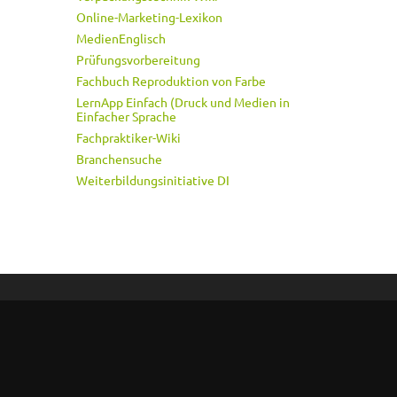
Online-Marketing-Lexikon
MedienEnglisch
Prüfungsvorbereitung
Fachbuch Reproduktion von Farbe
LernApp Einfach (Druck und Medien in
Einfacher Sprache
Fachpraktiker-Wiki
Branchensuche
Weiterbildungsinitiative DI