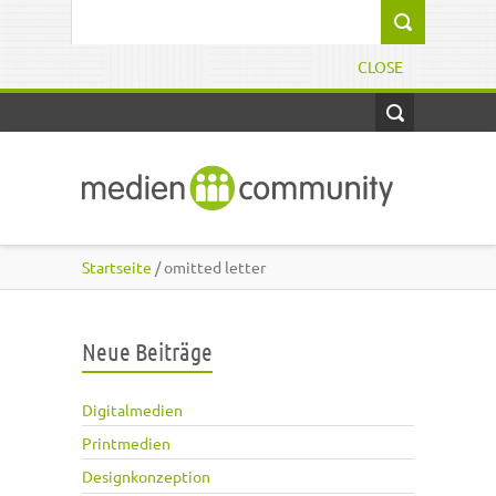
Direkt zum Inhalt
Suchformular
CLOSE
Startseite
/ omitted letter
Neue Beiträge
Digitalmedien
Printmedien
Designkonzeption