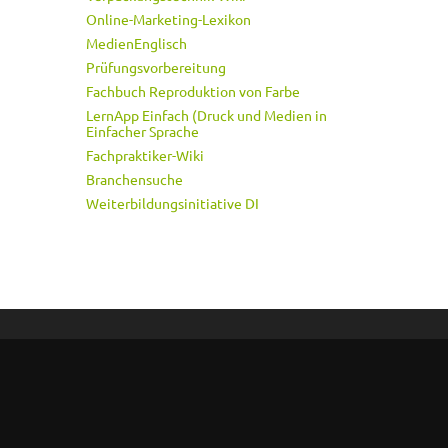
Online-Marketing-Lexikon
MedienEnglisch
Prüfungsvorbereitung
Fachbuch Reproduktion von Farbe
LernApp Einfach (Druck und Medien in
Einfacher Sprache
Fachpraktiker-Wiki
Branchensuche
Weiterbildungsinitiative DI