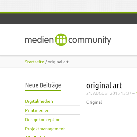
Direkt zum Inhalt
Startseite
/ original art
original art
Neue Beiträge
21. AUGUST 2015 13:37
–
Digitalmedien
Original
Printmedien
Designkonzeption
Projektmanagement