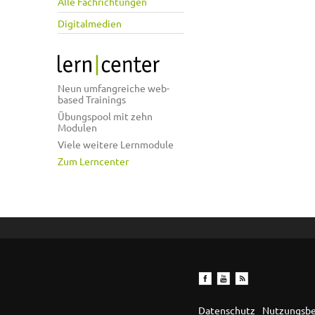
Alle Fachrichtungen
Digitalmedien
Neun umfangreiche web-
based Trainings
Übungspool mit zehn
Modulen
Viele weitere Lernmodule
Zum Lerncenter
Datenschutz
Nutzungsb