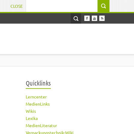
CLOSE
Suchformular
Quicklinks
Lerncenter
MedienLinks
Wikis
Lexika
MedienLiteratur
Verpackungstechnik-Wiki