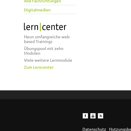
Alle Fachrichtungen
Digitalmedien
Neun umfangreiche web-
based Trainings
Übungspool mit zehn
Modulen
Viele weitere Lernmodule
Zum Lerncenter
Datenschutz
Nutzungsb