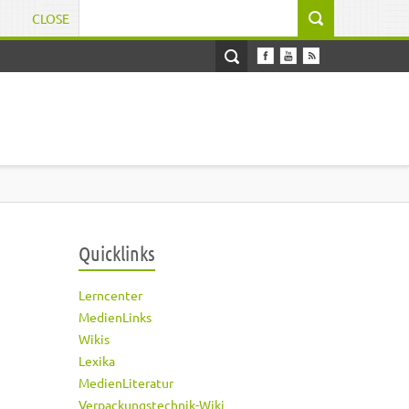
CLOSE
Suchformular
Quicklinks
Lerncenter
MedienLinks
Wikis
Lexika
MedienLiteratur
Verpackungstechnik-Wiki