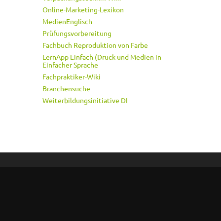
Online-Marketing-Lexikon
MedienEnglisch
Prüfungsvorbereitung
Fachbuch Reproduktion von Farbe
LernApp Einfach (Druck und Medien in
Einfacher Sprache
Fachpraktiker-Wiki
Branchensuche
Weiterbildungsinitiative DI