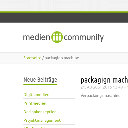
Direkt zum Inhalt
Startseite
/ packagign machine
packagign mach
Neue Beiträge
21. AUGUST 2015 13:49
–
Digitalmedien
Verpackungsmaschine
Printmedien
Designkonzeption
Projektmanagement