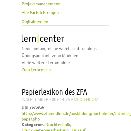
Projektmanagement
Alle Fachrichtungen
Digitalmedien
Neun umfangreiche web-based Trainings
Übungspool mit zehn Modulen
Viele weitere Lernmodule
Zum Lerncenter
Papierlexikon des ZFA
2. SEPTEMBER 2009 14:36
–
MEDIENCOM
URL/WWW:
http://www.zfamedien.de/ausbildung/buchbinder/tutorials/
paper.php
Kategorien:
Drucktechnik
Druckweiterverarbeitung
Einkauf