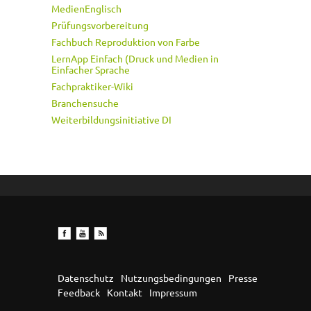
MedienEnglisch
Prüfungsvorbereitung
Fachbuch Reproduktion von Farbe
LernApp Einfach (Druck und Medien in
Einfacher Sprache
Fachpraktiker-Wiki
Branchensuche
Weiterbildungsinitiative DI
Datenschutz
Nutzungsbedingungen
Presse
Feedback
Kontakt
Impressum