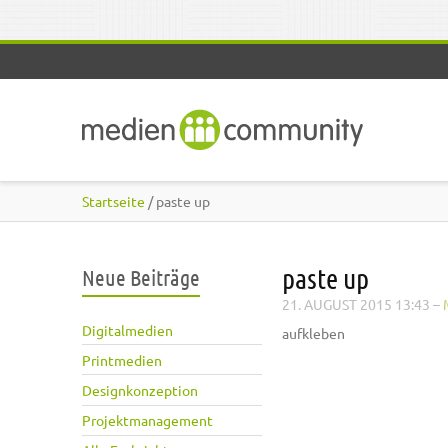
Direkt zum Inhalt
Startseite
/ paste up
paste up
Neue Beiträge
21. AUGUST 2015 13:43
–
Digitalmedien
aufkleben
Printmedien
Designkonzeption
Projektmanagement