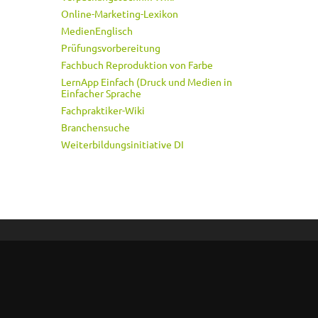
Online-Marketing-Lexikon
MedienEnglisch
Prüfungsvorbereitung
Fachbuch Reproduktion von Farbe
LernApp Einfach (Druck und Medien in
Einfacher Sprache
Fachpraktiker-Wiki
Branchensuche
Weiterbildungsinitiative DI