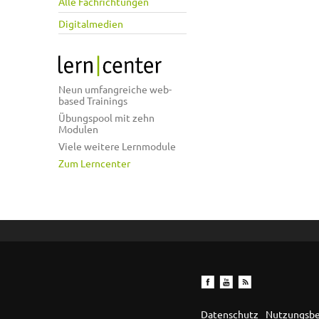
Alle Fachrichtungen
Digitalmedien
Neun umfangreiche web-
based Trainings
Übungspool mit zehn
Modulen
Viele weitere Lernmodule
Zum Lerncenter
Datenschutz
Nutzungsb