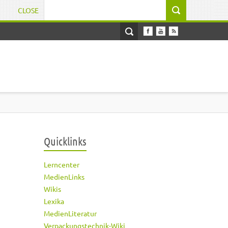
CLOSE
Suchformular
Quicklinks
Lerncenter
MedienLinks
Wikis
Lexika
MedienLiteratur
Verpackungstechnik-Wiki