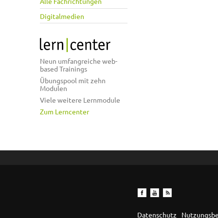
Alle Fachrichtungen
Digitalmedien
Neun umfangreiche web-
based Trainings
Übungspool mit zehn
Modulen
Viele weitere Lernmodule
Zum Lerncenter
Datenschutz
Nutzungsb