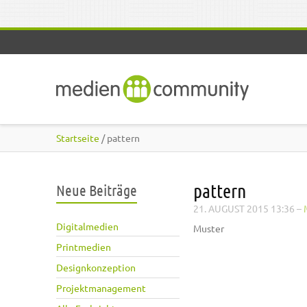
Direkt zum Inhalt
Startseite
/ pattern
pattern
Neue Beiträge
21. AUGUST 2015 13:36
–
Digitalmedien
Muster
Printmedien
Designkonzeption
Projektmanagement