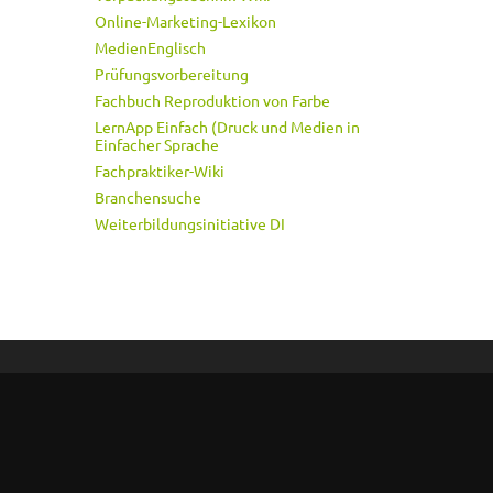
Online-Marketing-Lexikon
MedienEnglisch
Prüfungsvorbereitung
Fachbuch Reproduktion von Farbe
LernApp Einfach (Druck und Medien in
Einfacher Sprache
Fachpraktiker-Wiki
Branchensuche
Weiterbildungsinitiative DI