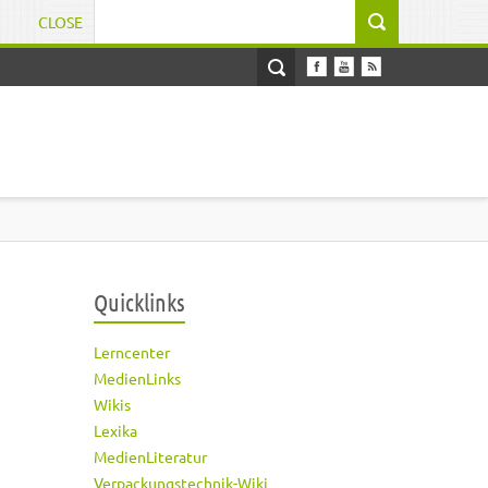
CLOSE
Suchformular
Quicklinks
Lerncenter
MedienLinks
Wikis
Lexika
MedienLiteratur
Verpackungstechnik-Wiki