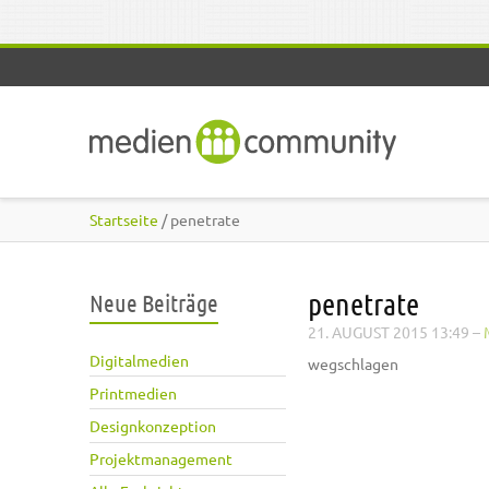
Direkt zum Inhalt
Startseite
/ penetrate
penetrate
Neue Beiträge
21. AUGUST 2015 13:49
–
Digitalmedien
wegschlagen
Printmedien
Designkonzeption
Projektmanagement