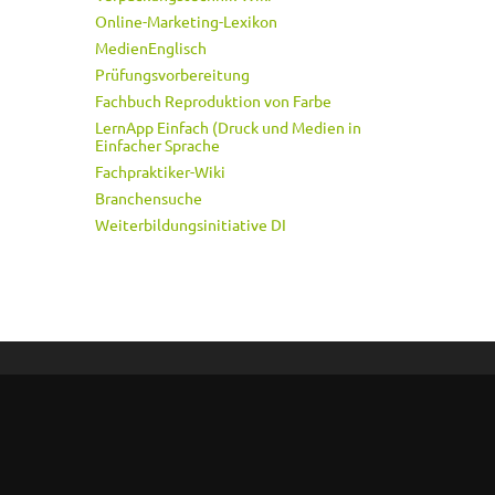
Online-Marketing-Lexikon
MedienEnglisch
Prüfungsvorbereitung
Fachbuch Reproduktion von Farbe
LernApp Einfach (Druck und Medien in
Einfacher Sprache
Fachpraktiker-Wiki
Branchensuche
Weiterbildungsinitiative DI