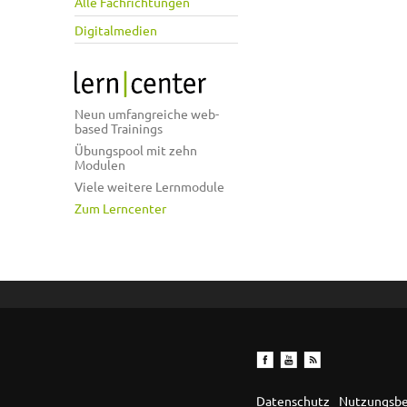
Alle Fachrichtungen
Digitalmedien
Neun umfangreiche web-
based Trainings
Übungspool mit zehn
Modulen
Viele weitere Lernmodule
Zum Lerncenter
Datenschutz
Nutzungsb