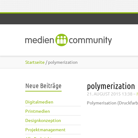
Direkt zum Inhalt
Startseite
/ polymerization
polymerization
Neue Beiträge
21. AUGUST 2015 13:38
–
Digitalmedien
Polymerisation (Druckfarb
Printmedien
Designkonzeption
Projektmanagement