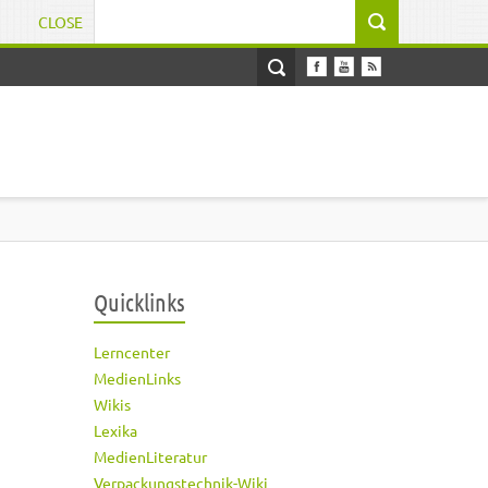
CLOSE
Suchformular
Quicklinks
Lerncenter
MedienLinks
Wikis
Lexika
MedienLiteratur
Verpackungstechnik-Wiki