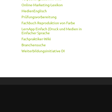
Online-Marketing-Lexikon
MedienEnglisch
Prüfungsvorbereitung
Fachbuch Reproduktion von Farbe
LernApp Einfach (Druck und Medien in
Einfacher Sprache
Fachpraktiker-Wiki
Branchensuche
Weiterbildungsinitiative DI