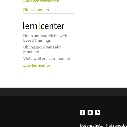
Alle Fachrichtungen
Digitalmedien
Neun umfangreiche web-
based Trainings
Übungspool mit zehn
Modulen
Viele weitere Lernmodule
Zum Lerncenter
Datenschutz
Nutzungsb