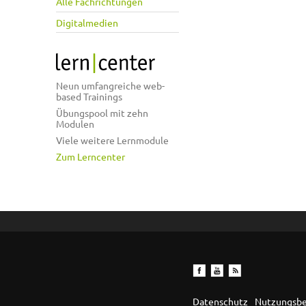
Alle Fachrichtungen
Digitalmedien
Neun umfangreiche web-
based Trainings
Übungspool mit zehn
Modulen
Viele weitere Lernmodule
Zum Lerncenter
Datenschutz
Nutzungsb