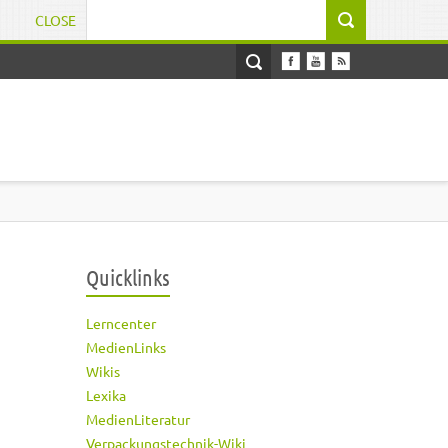
CLOSE
Suchformular
Quicklinks
Lerncenter
MedienLinks
Wikis
Lexika
MedienLiteratur
Verpackungstechnik-Wiki