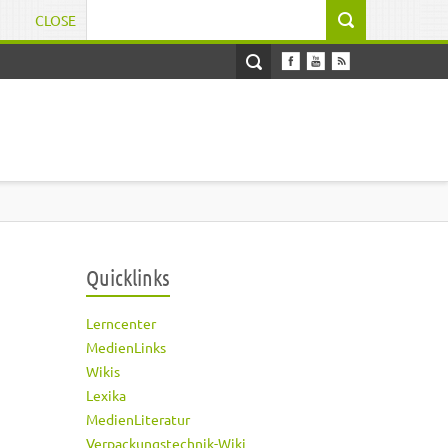
CLOSE
Suchformular
Quicklinks
Lerncenter
MedienLinks
Wikis
Lexika
MedienLiteratur
Verpackungstechnik-Wiki