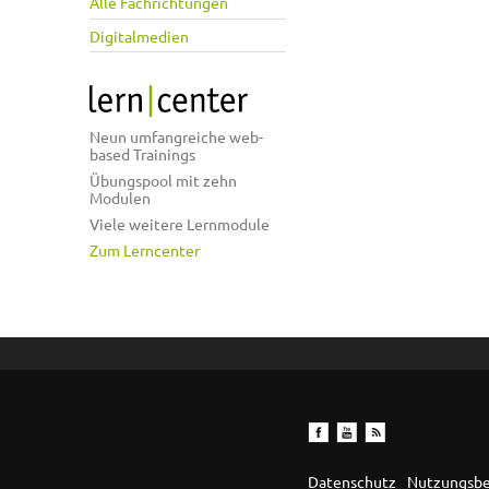
Alle Fachrichtungen
Digitalmedien
Neun umfangreiche web-
based Trainings
Übungspool mit zehn
Modulen
Viele weitere Lernmodule
Zum Lerncenter
Datenschutz
Nutzungsb