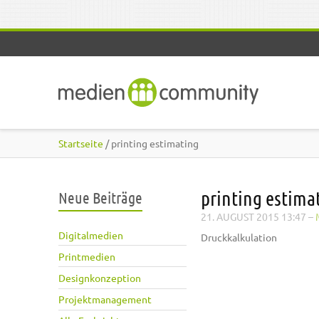
Direkt zum Inhalt
Startseite
/ printing estimating
printing estima
Neue Beiträge
21. AUGUST 2015 13:47
–
Digitalmedien
Druckkalkulation
Printmedien
Designkonzeption
Projektmanagement