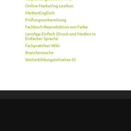
Online-Marketing-Lexikon
MedienEnglisch
Prüfungsvorbereitung
Fachbuch Reproduktion von Farbe
LernApp Einfach (Druck und Medien in
Einfacher Sprache
Fachpraktiker-Wiki
Branchensuche
Weiterbildungsinitiative DI