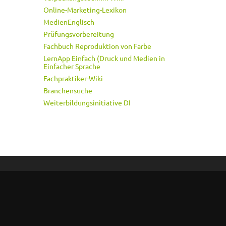
Online-Marketing-Lexikon
MedienEnglisch
Prüfungsvorbereitung
Fachbuch Reproduktion von Farbe
LernApp Einfach (Druck und Medien in
Einfacher Sprache
Fachpraktiker-Wiki
Branchensuche
Weiterbildungsinitiative DI