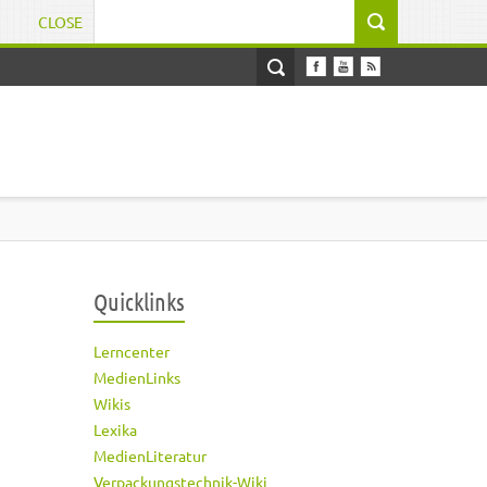
CLOSE
Suchformular
Quicklinks
Lerncenter
MedienLinks
Wikis
Lexika
MedienLiteratur
Verpackungstechnik-Wiki