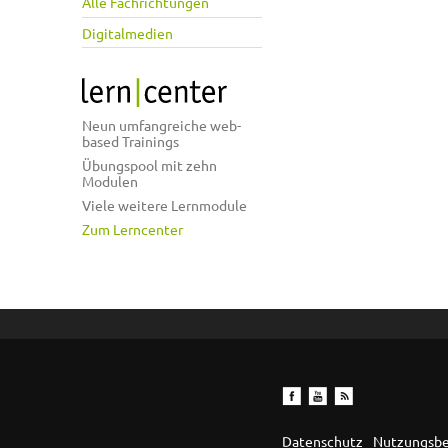
Alle Fachrichtungen
Digitalmedien
Neun umfangreiche web-
based Trainings
Übungspool mit zehn
Modulen
Viele weitere Lernmodule
Zum Lerncenter
Datenschutz
Nutzungsb