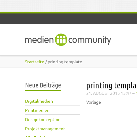
Direkt zum Inhalt
Startseite
/ printing template
printing templa
Neue Beiträge
21. AUGUST 2015 13:47
–
Digitalmedien
Vorlage
Printmedien
Designkonzeption
Projektmanagement