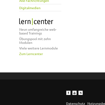
Alle Fachrichtungen
Digitalmedien
Neun umfangreiche web-
based Trainings
Übungspool mit zehn
Modulen
Viele weitere Lernmodule
Zum Lerncenter
Datenschutz
Nutzungsb