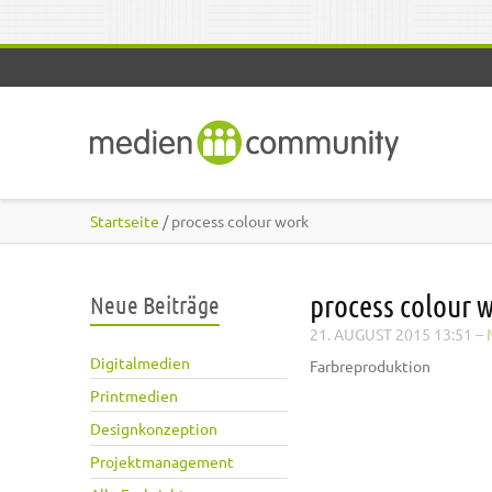
Direkt zum Inhalt
Startseite
/ process colour work
process colour 
Neue Beiträge
21. AUGUST 2015 13:51
–
Digitalmedien
Farbreproduktion
Printmedien
Designkonzeption
Projektmanagement