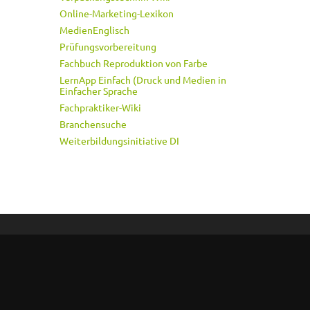
Online-Marketing-Lexikon
MedienEnglisch
Prüfungsvorbereitung
Fachbuch Reproduktion von Farbe
LernApp Einfach (Druck und Medien in
Einfacher Sprache
Fachpraktiker-Wiki
Branchensuche
Weiterbildungsinitiative DI