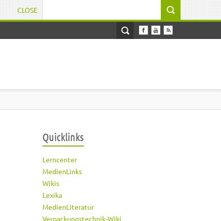
CLOSE
Suchformular
Quicklinks
Lerncenter
MedienLinks
Wikis
Lexika
MedienLiteratur
Verpackungstechnik-Wiki