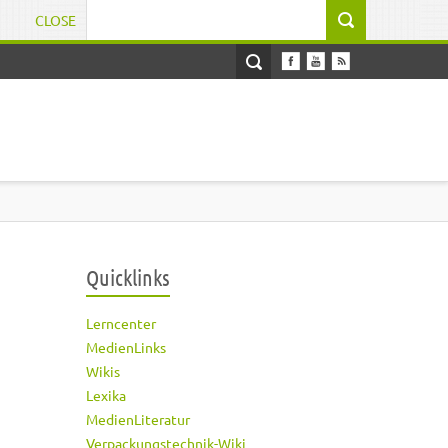
CLOSE
Suchformular
Quicklinks
Lerncenter
MedienLinks
Wikis
Lexika
MedienLiteratur
Verpackungstechnik-Wiki