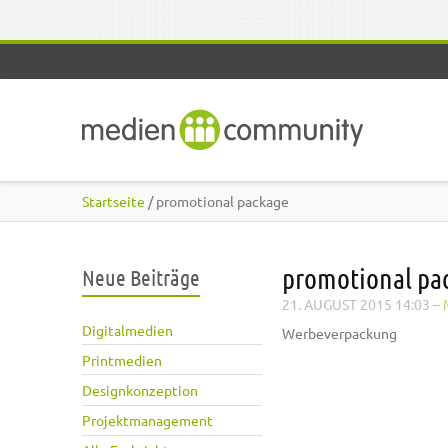
Direkt zum Inhalt
Startseite
/ promotional package
promotional pa
Neue Beiträge
21. AUGUST 2015 14:03
–
Digitalmedien
Werbeverpackung
Printmedien
Designkonzeption
Projektmanagement