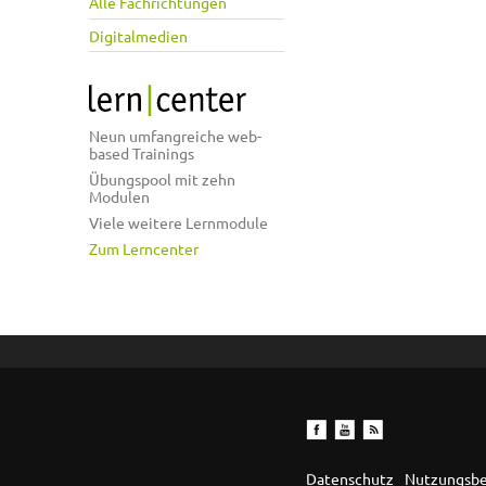
Alle Fachrichtungen
Digitalmedien
Neun umfangreiche web-
based Trainings
Übungspool mit zehn
Modulen
Viele weitere Lernmodule
Zum Lerncenter
Datenschutz
Nutzungsb