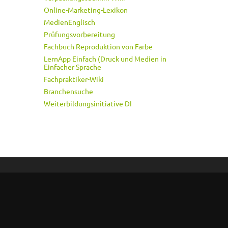
Online-Marketing-Lexikon
MedienEnglisch
Prüfungsvorbereitung
Fachbuch Reproduktion von Farbe
LernApp Einfach (Druck und Medien in
Einfacher Sprache
Fachpraktiker-Wiki
Branchensuche
Weiterbildungsinitiative DI