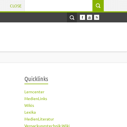
CLOSE
Suchformular
Quicklinks
Lerncenter
MedienLinks
Wikis
Lexika
MedienLiteratur
Verpackungstechnik-Wiki