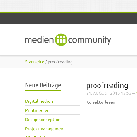
Direkt zum Inhalt
Startseite
/ proofreading
proofreading
Neue Beiträge
21. AUGUST 2015 13:53
–
Digitalmedien
Korrekturlesen
Printmedien
Designkonzeption
Projektmanagement