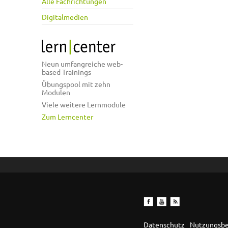
Alle Fachrichtungen
Digitalmedien
Neun umfangreiche web-
based Trainings
Übungspool mit zehn
Modulen
Viele weitere Lernmodule
Zum Lerncenter
Datenschutz
Nutzungsb