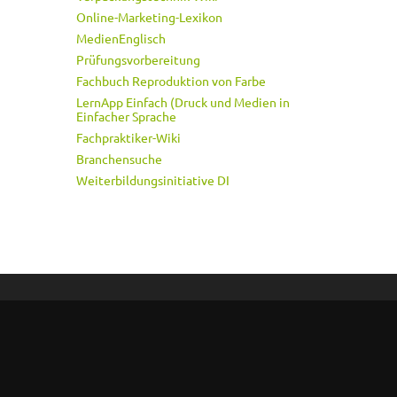
Online-Marketing-Lexikon
MedienEnglisch
Prüfungsvorbereitung
Fachbuch Reproduktion von Farbe
LernApp Einfach (Druck und Medien in
Einfacher Sprache
Fachpraktiker-Wiki
Branchensuche
Weiterbildungsinitiative DI