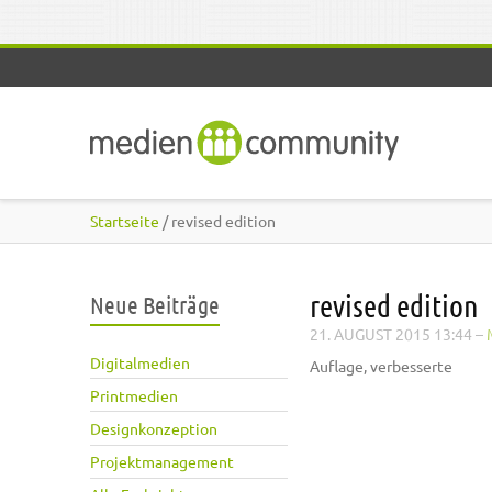
Direkt zum Inhalt
Startseite
/ revised edition
revised edition
Neue Beiträge
21. AUGUST 2015 13:44
–
Digitalmedien
Auflage, verbesserte
Printmedien
Designkonzeption
Projektmanagement