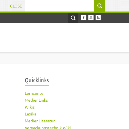
CLOSE
Suchformular
Quicklinks
Lerncenter
MedienLinks
Wikis
Lexika
MedienLiteratur
Verpackungstechnik-Wiki