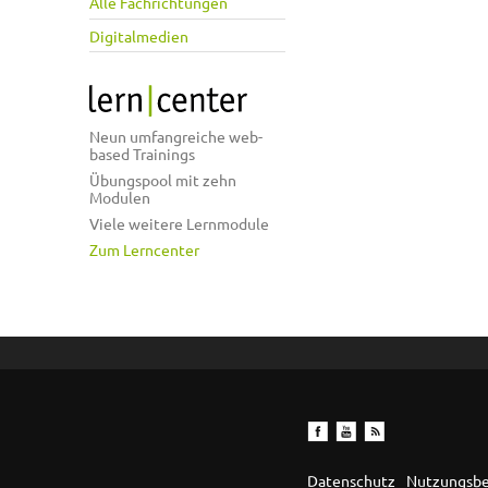
Alle Fachrichtungen
Digitalmedien
Neun umfangreiche web-
based Trainings
Übungspool mit zehn
Modulen
Viele weitere Lernmodule
Zum Lerncenter
Datenschutz
Nutzungsb