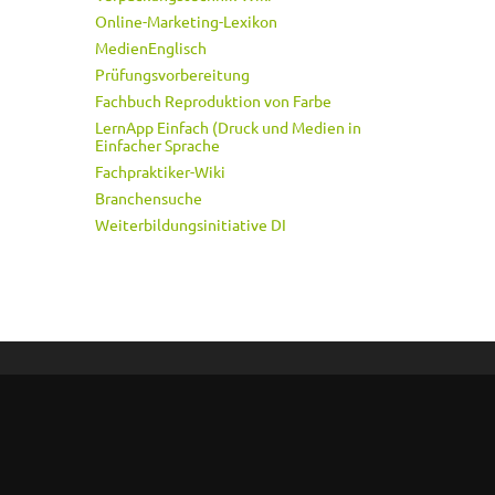
Online-Marketing-Lexikon
MedienEnglisch
Prüfungsvorbereitung
Fachbuch Reproduktion von Farbe
LernApp Einfach (Druck und Medien in
Einfacher Sprache
Fachpraktiker-Wiki
Branchensuche
Weiterbildungsinitiative DI