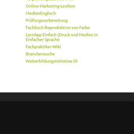
Online-Marketing-Lexikon
MedienEnglisch
Prüfungsvorbereitung
Fachbuch Reproduktion von Farbe
LernApp Einfach (Druck und Medien in
Einfacher Sprache
Fachpraktiker-Wiki
Branchensuche
Weiterbildungsinitiative DI