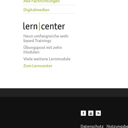
Alle Fachrichtungen
Digitalmedien
Neun umfangreiche web-
based Trainings
Übungspool mit zehn
Modulen
Viele weitere Lernmodule
Zum Lerncenter
Datenschutz
Nutzungsb