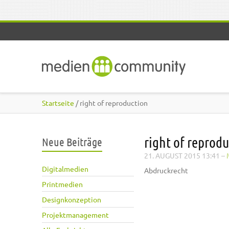
Direkt zum Inhalt
Startseite
/ right of reproduction
right of reprod
Neue Beiträge
21. AUGUST 2015 13:41
–
Digitalmedien
Abdruckrecht
Printmedien
Designkonzeption
Projektmanagement