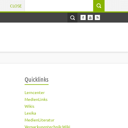
CLOSE
Suchformular
Quicklinks
Lerncenter
MedienLinks
Wikis
Lexika
MedienLiteratur
Verpackungstechnik-Wiki