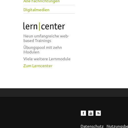
Alle Fachrichtungen
Digitalmedien
Neun umfangreiche web-
based Trainings
Übungspool mit zehn
Modulen
Viele weitere Lernmodule
Zum Lerncenter
Datenschutz
Nutzungsb