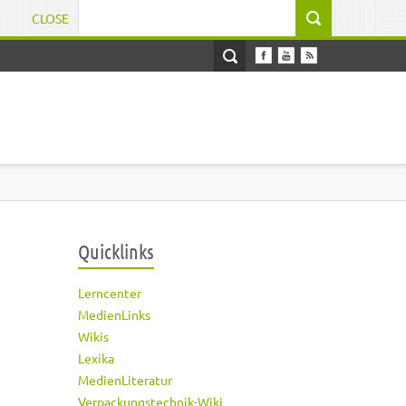
CLOSE
Suchformular
Quicklinks
Lerncenter
MedienLinks
Wikis
Lexika
MedienLiteratur
Verpackungstechnik-Wiki