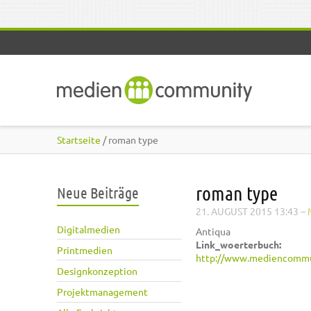
Direkt zum Inhalt
Startseite
/ roman type
roman type
Neue Beiträge
21. AUGUST 2015 13:43
–
Digitalmedien
Antiqua
Link_woerterbuch:
Printmedien
http://www.mediencommu
Designkonzeption
Projektmanagement