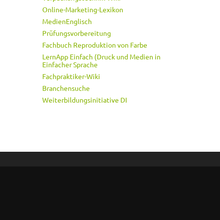
Online-Marketing-Lexikon
MedienEnglisch
Prüfungsvorbereitung
Fachbuch Reproduktion von Farbe
LernApp Einfach (Druck und Medien in
Einfacher Sprache
Fachpraktiker-Wiki
Branchensuche
Weiterbildungsinitiative DI