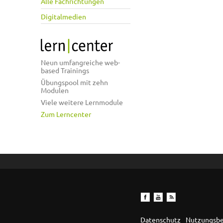
Alle Fachrichtungen
Digitalmedien
Neun umfangreiche web-
based Trainings
Übungspool mit zehn
Modulen
Viele weitere Lernmodule
Zum Lerncenter
Datenschutz
Nutzungsb