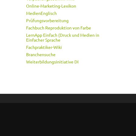
Online-Marketing-Lexikon
MedienEnglisch
Prüfungsvorbereitung
Fachbuch Reproduktion von Farbe
LernApp Einfach (Druck und Medien in
Einfacher Sprache
Fachpraktiker-Wiki
Branchensuche
Weiterbildungsinitiative DI