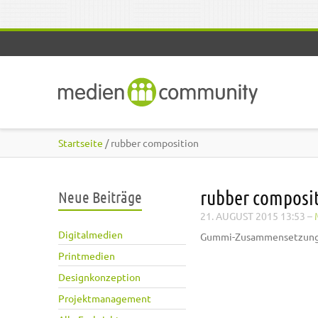
Direkt zum Inhalt
Startseite
/ rubber composition
rubber composi
Neue Beiträge
21. AUGUST 2015 13:53
–
Digitalmedien
Gummi-Zusammensetzun
Printmedien
Designkonzeption
Projektmanagement