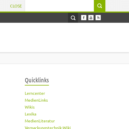
CLOSE
Suchformular
Quicklinks
Lerncenter
MedienLinks
Wikis
Lexika
MedienLiteratur
Verpackungstechnik-Wiki