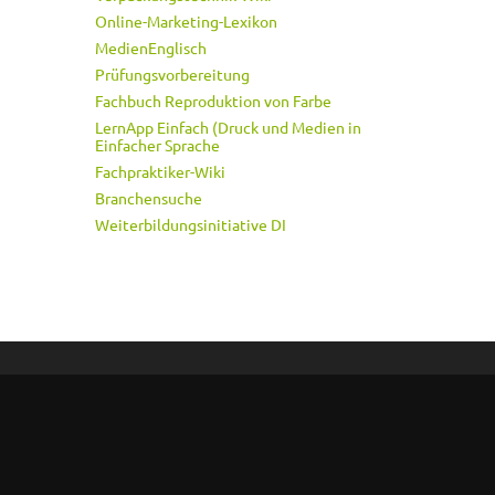
Online-Marketing-Lexikon
MedienEnglisch
Prüfungsvorbereitung
Fachbuch Reproduktion von Farbe
LernApp Einfach (Druck und Medien in
Einfacher Sprache
Fachpraktiker-Wiki
Branchensuche
Weiterbildungsinitiative DI