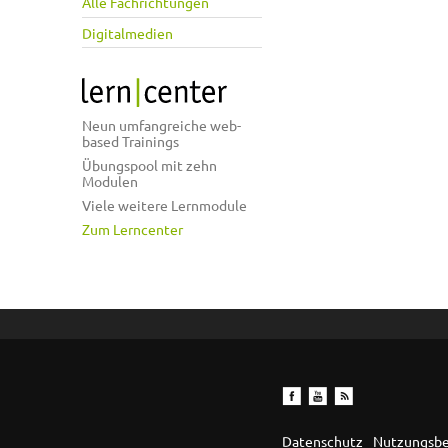
Alle Fachrichtungen
Digitalmedien
Neun umfangreiche web-
based Trainings
Übungspool mit zehn
Modulen
Viele weitere Lernmodule
Zum Lerncenter
Datenschutz
Nutzungsb