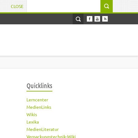
CLOSE
Suchformular
Quicklinks
Lerncenter
MedienLinks
Wikis
Lexika
MedienLiteratur
Verpackungstechnik-Wiki