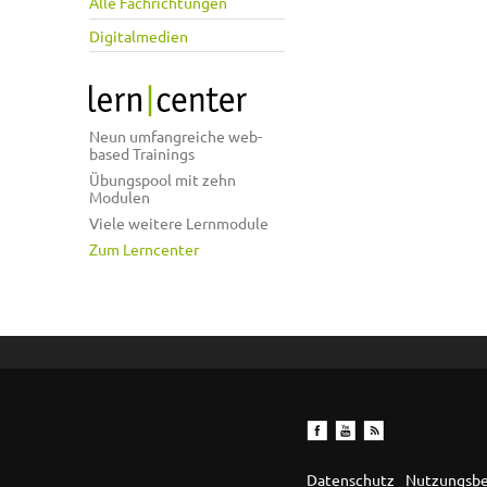
Alle Fachrichtungen
Digitalmedien
Neun umfangreiche web-
based Trainings
Übungspool mit zehn
Modulen
Viele weitere Lernmodule
Zum Lerncenter
Datenschutz
Nutzungsb