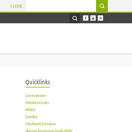
CLOSE
Suchformular
Quicklinks
Lerncenter
MedienLinks
Wikis
Lexika
MedienLiteratur
Verpackungstechnik-Wiki