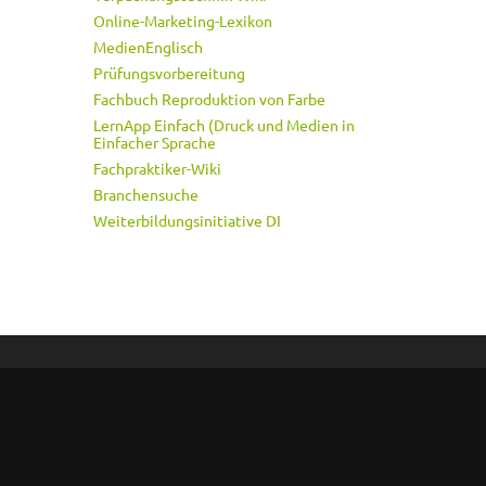
Online-Marketing-Lexikon
MedienEnglisch
Prüfungsvorbereitung
Fachbuch Reproduktion von Farbe
LernApp Einfach (Druck und Medien in
Einfacher Sprache
Fachpraktiker-Wiki
Branchensuche
Weiterbildungsinitiative DI