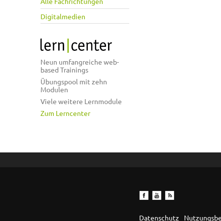
Alle Fachrichtungen
Digitalmedien
Neun umfangreiche web-
based Trainings
Übungspool mit zehn
Modulen
Viele weitere Lernmodule
Zum Lerncenter
Datenschutz
Nutzungsb