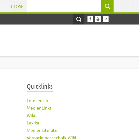
CLOSE
Suchformular
Quicklinks
Lerncenter
MedienLinks
Wikis
Lexika
MedienLiteratur
Verpackungstechnik-Wiki