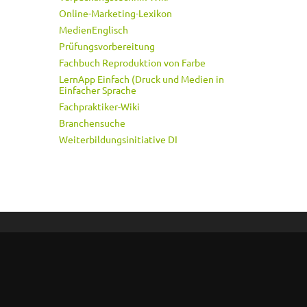
Online-Marketing-Lexikon
MedienEnglisch
Prüfungsvorbereitung
Fachbuch Reproduktion von Farbe
LernApp Einfach (Druck und Medien in
Einfacher Sprache
Fachpraktiker-Wiki
Branchensuche
Weiterbildungsinitiative DI