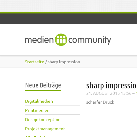
Direkt zum Inhalt
Startseite
/ sharp impression
sharp impressi
Neue Beiträge
21. AUGUST 2015 13:56
–
Digitalmedien
scharfer Druck
Printmedien
Designkonzeption
Projektmanagement