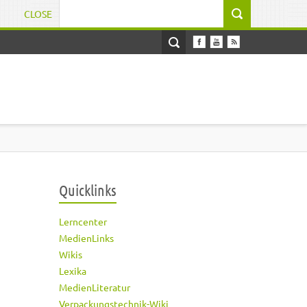
CLOSE
Suchformular
Quicklinks
Lerncenter
MedienLinks
Wikis
Lexika
MedienLiteratur
Verpackungstechnik-Wiki