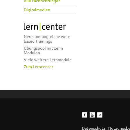
Alle Fachrichtungen
Digitalmedien
Neun umfangreiche web-
based Trainings
Übungspool mit zehn
Modulen
Viele weitere Lernmodule
Zum Lerncenter
Datenschutz
Nutzungsb