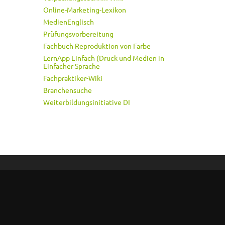
Online-Marketing-Lexikon
MedienEnglisch
Prüfungsvorbereitung
Fachbuch Reproduktion von Farbe
LernApp Einfach (Druck und Medien in
Einfacher Sprache
Fachpraktiker-Wiki
Branchensuche
Weiterbildungsinitiative DI