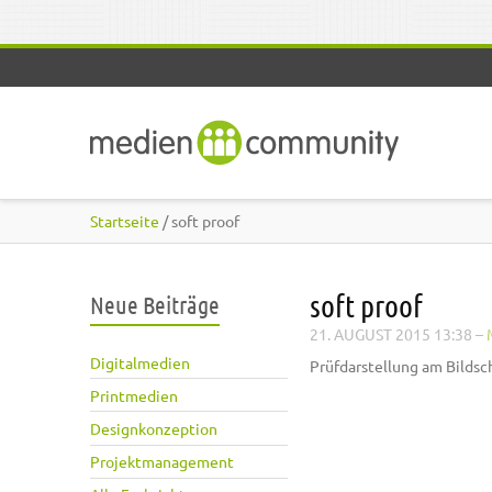
Direkt zum Inhalt
Startseite
/ soft proof
soft proof
Neue Beiträge
21. AUGUST 2015 13:38
–
Digitalmedien
Prüfdarstellung am Bildsc
Printmedien
Designkonzeption
Projektmanagement