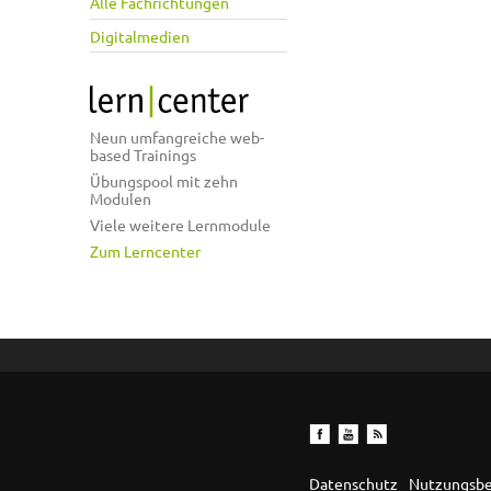
Alle Fachrichtungen
Digitalmedien
Neun umfangreiche web-
based Trainings
Übungspool mit zehn
Modulen
Viele weitere Lernmodule
Zum Lerncenter
Datenschutz
Nutzungsb