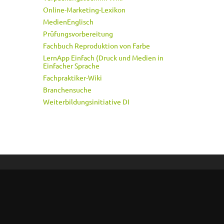
Online-Marketing-Lexikon
MedienEnglisch
Prüfungsvorbereitung
Fachbuch Reproduktion von Farbe
LernApp Einfach (Druck und Medien in
Einfacher Sprache
Fachpraktiker-Wiki
Branchensuche
Weiterbildungsinitiative DI