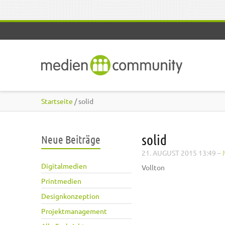
Direkt zum Inhalt
Startseite
/ solid
solid
Neue Beiträge
21. AUGUST 2015 13:49
–
Digitalmedien
Vollton
Printmedien
Designkonzeption
Projektmanagement