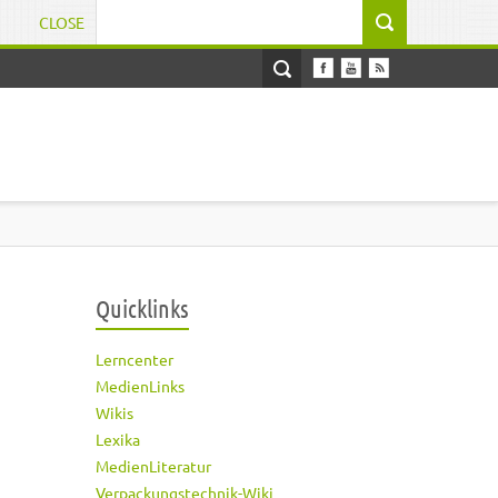
CLOSE
Suchformular
Quicklinks
Lerncenter
MedienLinks
Wikis
Lexika
MedienLiteratur
Verpackungstechnik-Wiki