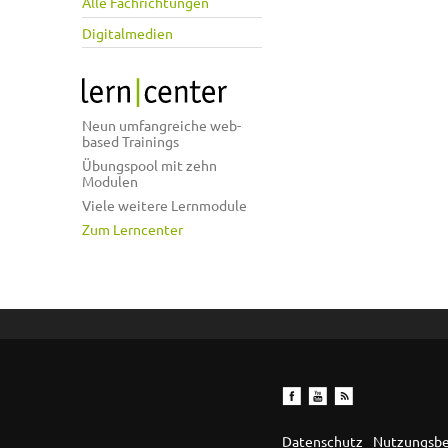
Alle Fachrichtungen
Digitalmedien
Neun umfangreiche web-
based Trainings
Übungspool mit zehn
Modulen
Viele weitere Lernmodule
Zum Lerncenter
Datenschutz
Nutzungsb