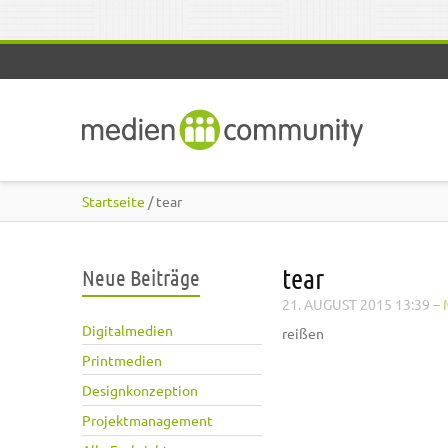
Direkt zum Inhalt
Startseite
/ tear
tear
Neue Beiträge
21. AUGUST 2015 13:39
–
Digitalmedien
reißen
Printmedien
Designkonzeption
Projektmanagement