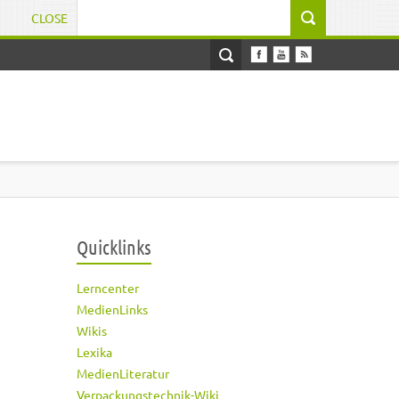
CLOSE
Suchformular
Quicklinks
Lerncenter
MedienLinks
Wikis
Lexika
MedienLiteratur
Verpackungstechnik-Wiki