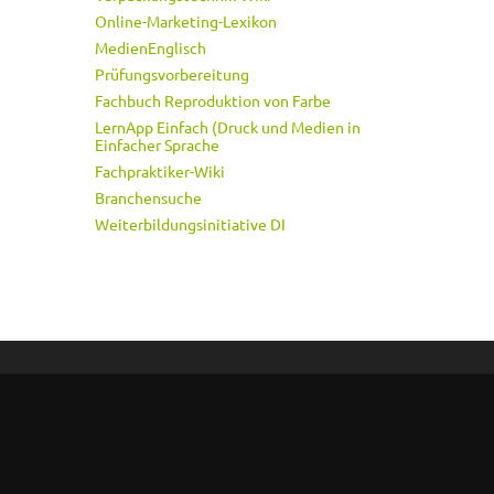
Online-Marketing-Lexikon
MedienEnglisch
Prüfungsvorbereitung
Fachbuch Reproduktion von Farbe
LernApp Einfach (Druck und Medien in
Einfacher Sprache
Fachpraktiker-Wiki
Branchensuche
Weiterbildungsinitiative DI