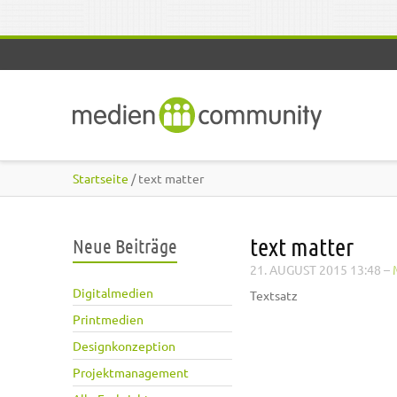
Direkt zum Inhalt
Startseite
/ text matter
text matter
Neue Beiträge
21. AUGUST 2015 13:48
–
Digitalmedien
Textsatz
Printmedien
Designkonzeption
Projektmanagement