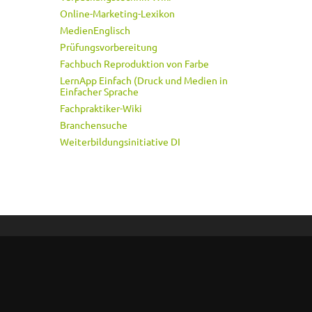
Online-Marketing-Lexikon
MedienEnglisch
Prüfungsvorbereitung
Fachbuch Reproduktion von Farbe
LernApp Einfach (Druck und Medien in
Einfacher Sprache
Fachpraktiker-Wiki
Branchensuche
Weiterbildungsinitiative DI