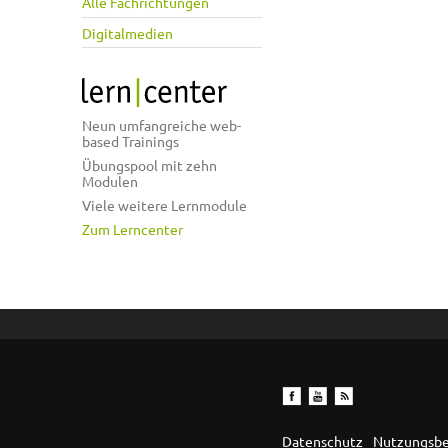
Alle Fachrichtungen
Digitalmedien
Neun umfangreiche web-
based Trainings
Übungspool mit zehn
Modulen
Viele weitere Lernmodule
Zum Lerncenter
Datenschutz
Nutzungsb