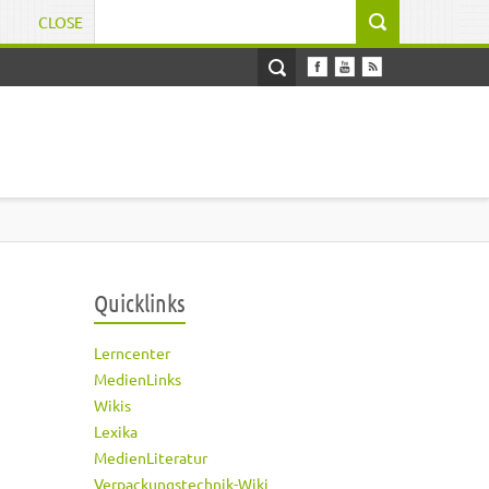
CLOSE
Suchformular
Quicklinks
Lerncenter
MedienLinks
Wikis
Lexika
MedienLiteratur
Verpackungstechnik-Wiki