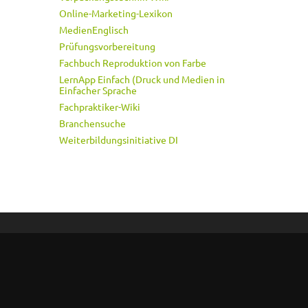
Online-Marketing-Lexikon
MedienEnglisch
Prüfungsvorbereitung
Fachbuch Reproduktion von Farbe
LernApp Einfach (Druck und Medien in
Einfacher Sprache
Fachpraktiker-Wiki
Branchensuche
Weiterbildungsinitiative DI