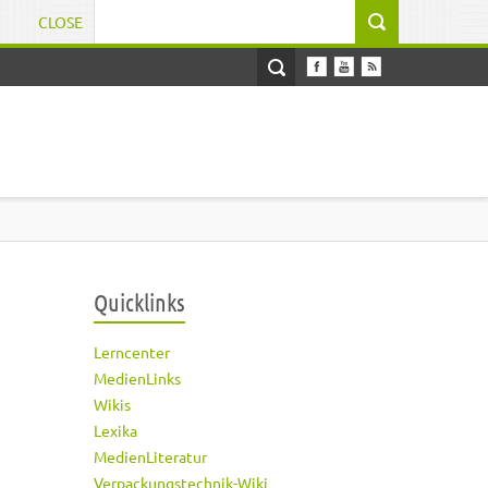
CLOSE
Suchformular
Quicklinks
Lerncenter
MedienLinks
Wikis
Lexika
MedienLiteratur
Verpackungstechnik-Wiki