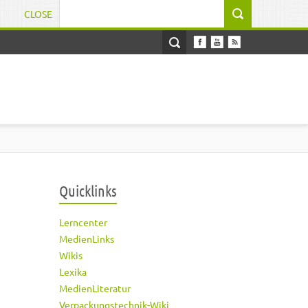
CLOSE
Suchformular
Quicklinks
Lerncenter
MedienLinks
Wikis
Lexika
MedienLiteratur
Verpackungstechnik-Wiki