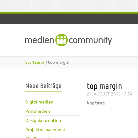
Direkt zum Inhalt
Startseite
/ top margin
top margin
Neue Beiträge
21. AUGUST 2015 13:54
–
Digitalmedien
Kopfsteg
Printmedien
Designkonzeption
Projektmanagement