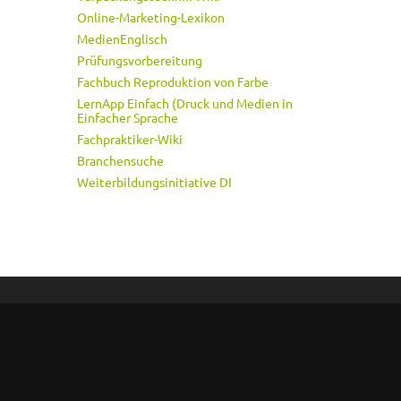
Online-Marketing-Lexikon
MedienEnglisch
Prüfungsvorbereitung
Fachbuch Reproduktion von Farbe
LernApp Einfach (Druck und Medien in
Einfacher Sprache
Fachpraktiker-Wiki
Branchensuche
Weiterbildungsinitiative DI