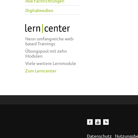
Alle Fachrichtungen
Digitalmedien
Neun umfangreiche web-
based Trainings
Übungspool mit zehn
Modulen
Viele weitere Lernmodule
Zum Lerncenter
Datenschutz
Nutzungsb